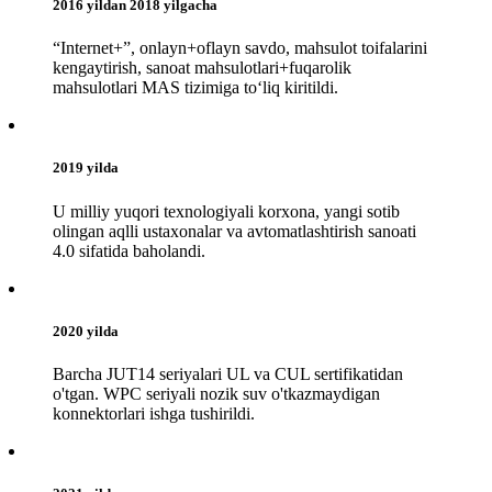
2016 yildan 2018 yilgacha
“Internet+”, onlayn+oflayn savdo, mahsulot toifalarini
kengaytirish, sanoat mahsulotlari+fuqarolik
mahsulotlari MAS tizimiga toʻliq kiritildi.
2019 yilda
U milliy yuqori texnologiyali korxona, yangi sotib
olingan aqlli ustaxonalar va avtomatlashtirish sanoati
4.0 sifatida baholandi.
2020 yilda
Barcha JUT14 seriyalari UL va CUL sertifikatidan
o'tgan. WPC seriyali nozik suv o'tkazmaydigan
konnektorlari ishga tushirildi.