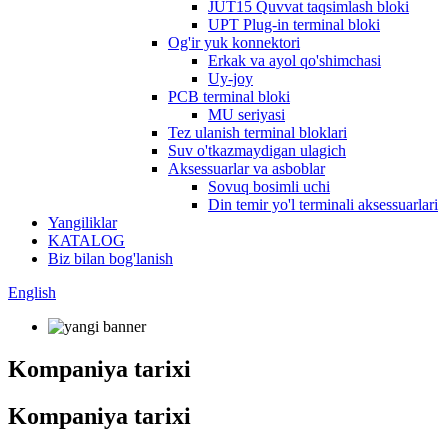
JUT15 Quvvat taqsimlash bloki
UPT Plug-in terminal bloki
Og'ir yuk konnektori
Erkak va ayol qo'shimchasi
Uy-joy
PCB terminal bloki
MU seriyasi
Tez ulanish terminal bloklari
Suv o'tkazmaydigan ulagich
Aksessuarlar va asboblar
Sovuq bosimli uchi
Din temir yo'l terminali aksessuarlari
Yangiliklar
KATALOG
Biz bilan bog'lanish
English
Kompaniya tarixi
Kompaniya tarixi