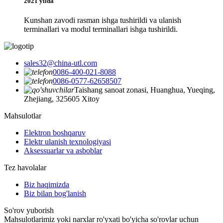
2021 yilda
Kunshan zavodi rasman ishga tushirildi va ulanish
terminallari va modul terminallari ishga tushirildi.
sales32@china-utl.com
0086-400-021-8088
0086-0577-62658507
Taishang sanoat zonasi, Huanghua, Yueqing,
Zhejiang, 325605 Xitoy
Mahsulotlar
Elektron boshqaruv
Elektr ulanish texnologiyasi
Aksessuarlar va asboblar
Tez havolalar
Biz haqimizda
Biz bilan bog'lanish
So'rov yuborish
Mahsulotlarimiz yoki narxlar ro'yxati bo'yicha so'rovlar uchun