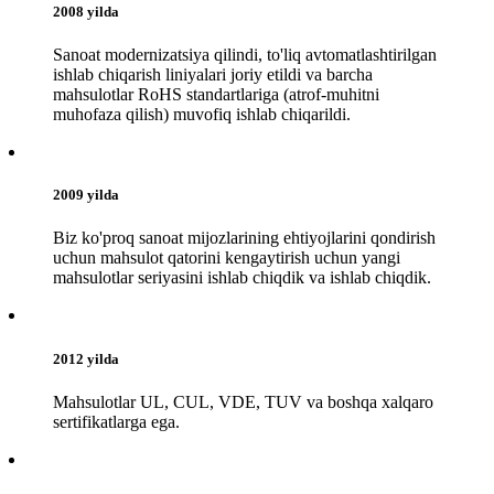
2008 yilda
Sanoat modernizatsiya qilindi, to'liq avtomatlashtirilgan
ishlab chiqarish liniyalari joriy etildi va barcha
mahsulotlar RoHS standartlariga (atrof-muhitni
muhofaza qilish) muvofiq ishlab chiqarildi.
2009 yilda
Biz ko'proq sanoat mijozlarining ehtiyojlarini qondirish
uchun mahsulot qatorini kengaytirish uchun yangi
mahsulotlar seriyasini ishlab chiqdik va ishlab chiqdik.
2012 yilda
Mahsulotlar UL, CUL, VDE, TUV va boshqa xalqaro
sertifikatlarga ega.