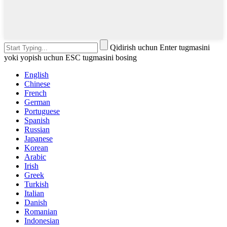
Qidirish uchun Enter tugmasini
yoki yopish uchun ESC tugmasini bosing
English
Chinese
French
German
Portuguese
Spanish
Russian
Japanese
Korean
Arabic
Irish
Greek
Turkish
Italian
Danish
Romanian
Indonesian