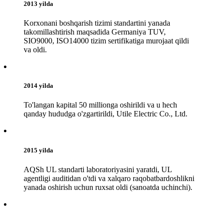
2013 yilda
Korxonani boshqarish tizimi standartini yanada
takomillashtirish maqsadida Germaniya TUV,
SIO9000, ISO14000 tizim sertifikatiga murojaat qildi
va oldi.
2014 yilda
To'langan kapital 50 millionga oshirildi va u hech
qanday hududga o'zgartirildi, Utile Electric Co., Ltd.
2015 yilda
AQSh UL standarti laboratoriyasini yaratdi, UL
agentligi auditidan o'tdi va xalqaro raqobatbardoshlikni
yanada oshirish uchun ruxsat oldi (sanoatda uchinchi).