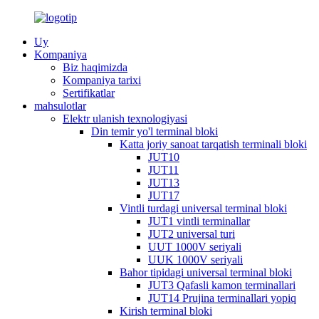
Uy
Kompaniya
Biz haqimizda
Kompaniya tarixi
Sertifikatlar
mahsulotlar
Elektr ulanish texnologiyasi
Din temir yo'l terminal bloki
Katta joriy sanoat tarqatish terminali bloki
JUT10
JUT11
JUT13
JUT17
Vintli turdagi universal terminal bloki
JUT1 vintli terminallar
JUT2 universal turi
UUT 1000V seriyali
UUK 1000V seriyali
Bahor tipidagi universal terminal bloki
JUT3 Qafasli kamon terminallari
JUT14 Prujina terminallari yopiq
Kirish terminal bloki