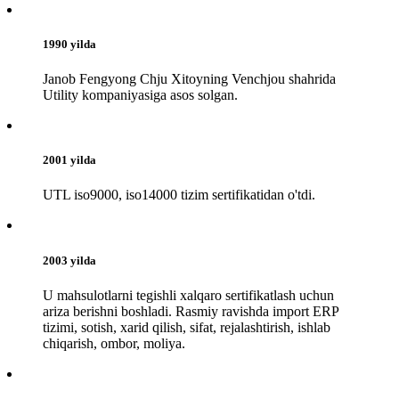
1990 yilda
Janob Fengyong Chju Xitoyning Venchjou shahrida
Utility kompaniyasiga asos solgan.
2001 yilda
UTL iso9000, iso14000 tizim sertifikatidan o'tdi.
2003 yilda
U mahsulotlarni tegishli xalqaro sertifikatlash uchun
ariza berishni boshladi. Rasmiy ravishda import ERP
tizimi, sotish, xarid qilish, sifat, rejalashtirish, ishlab
chiqarish, ombor, moliya.