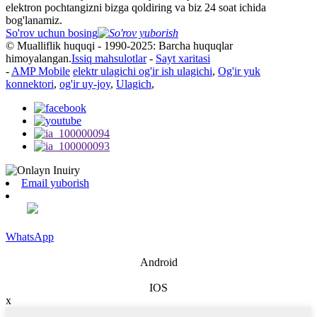
elektron pochtangizni bizga qoldiring va biz 24 soat ichida
bog'lanamiz.
So'rov uchun bosing
© Mualliflik huquqi - 1990-2025: Barcha huquqlar
himoyalangan.
Issiq mahsulotlar
-
Sayt xaritasi
-
AMP Mobile
elektr ulagichi og'ir ish ulagichi
,
Og'ir yuk
konnektori
,
og'ir uy-joy
,
Ulagich
,
Email yuborish
WhatsApp
Android
IOS
x