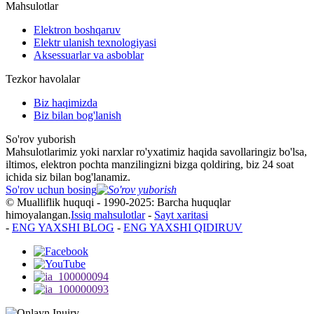
Mahsulotlar
Elektron boshqaruv
Elektr ulanish texnologiyasi
Aksessuarlar va asboblar
Tezkor havolalar
Biz haqimizda
Biz bilan bog'lanish
So'rov yuborish
Mahsulotlarimiz yoki narxlar ro'yxatimiz haqida savollaringiz bo'lsa,
iltimos, elektron pochta manzilingizni bizga qoldiring, biz 24 soat
ichida siz bilan bog'lanamiz.
So'rov uchun bosing
© Mualliflik huquqi - 1990-2025: Barcha huquqlar
himoyalangan.
Issiq mahsulotlar
-
Sayt xaritasi
-
ENG YAXSHI BLOG
-
ENG YAXSHI QIDIRUV