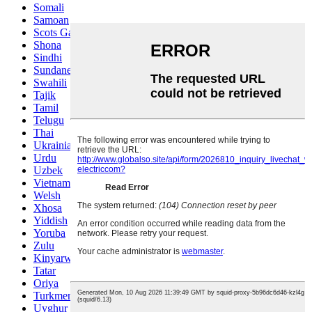
Somali
Samoan
Scots Gaelic
Shona
Sindhi
Sundanese
Swahili
Tajik
Tamil
Telugu
Thai
Ukrainian
Urdu
Uzbek
Vietnamese
Welsh
Xhosa
Yiddish
Yoruba
Zulu
Kinyarwanda
Tatar
Oriya
Turkmen
Uyghur