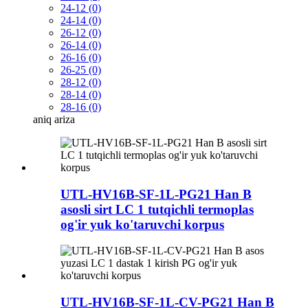
24-12 (0)
24-14 (0)
26-12 (0)
26-14 (0)
26-16 (0)
26-25 (0)
28-12 (0)
28-14 (0)
28-16 (0)
aniq
ariza
UTL-HV16B-SF-1L-PG21 Han B
asosli sirt LC 1 tutqichli termoplas
og'ir yuk ko'taruvchi korpus
UTL-HV16B-SF-1L-CV-PG21 Han B