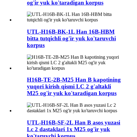
og'ir yuk ko'taradigan korpus
UTL-H16B-BK-1L Han 16B-HBM
bitta tutqichli og'ir yuk ko'taruvchi
korpus
H16B-TE-2B-M25 Han B kapotining
yuqori kirish qismi LC 2 g'altakli
M25 og'ir yuk ko'taradigan korpus
UTL-H16B-SF-2L Han B asos yuzasi
Lc 2 dastaklari 1x M25 og'ir yuk
ko'taruvchi korpus