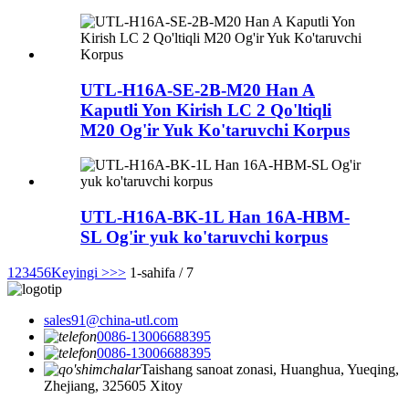
UTL-H16A-SE-2B-M20 Han A
Kaputli Yon Kirish LC 2 Qo'ltiqli
M20 Og'ir Yuk Ko'taruvchi Korpus
UTL-H16A-BK-1L Han 16A-HBM-
SL Og'ir yuk ko'taruvchi korpus
1
2
3
4
5
6
Keyingi >
>>
1-sahifa / 7
sales91@china-utl.com
0086-13006688395
0086-13006688395
Taishang sanoat zonasi, Huanghua, Yueqing,
Zhejiang, 325605 Xitoy