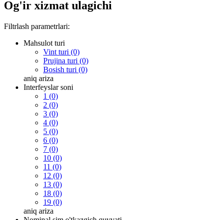
Og'ir xizmat ulagichi
Filtrlash parametrlari:
Mahsulot turi
Vint turi (0)
Prujina turi (0)
Bosish turi (0)
aniq
ariza
Interfeyslar soni
1 (0)
2 (0)
3 (0)
4 (0)
5 (0)
6 (0)
7 (0)
10 (0)
11 (0)
12 (0)
13 (0)
18 (0)
19 (0)
aniq
ariza
Nominal sim o'tkazgich quvvati