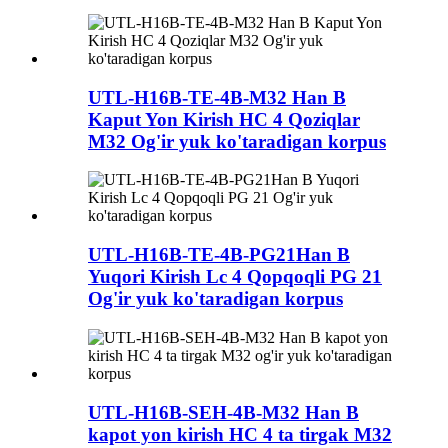
UTL-H16B-TE-4B-M32 Han B
Kaput Yon Kirish HC 4 Qoziqlar
M32 Og'ir yuk ko'taradigan korpus
UTL-H16B-TE-4B-PG21Han B
Yuqori Kirish Lc 4 Qopqoqli PG 21
Og'ir yuk ko'taradigan korpus
UTL-H16B-SEH-4B-M32 Han B
kapot yon kirish HC 4 ta tirgak M32