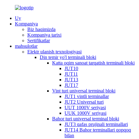
Uy
Kompaniya
Biz haqimizda
Kompaniya tarixi
Sertifikatlar
mahsulotlar
Elektr ulanish texnologiyasi
Din temir yo'l terminali bloki
Katta oqim sanoat tarqatish terminali bloki
JUT10
JUT11
JUT13
JUT17
Vint turi universal terminal bloki
JUT1 vintli terminallar
JUT2 Universal turi
UUT 1000V seriyasi
UUK 1000V seriyasi
Bahor turi universal terminal bloki
JUT3 qafas prujinali terminallari
JUT14 Bahor terminallari qopqoq
bilan