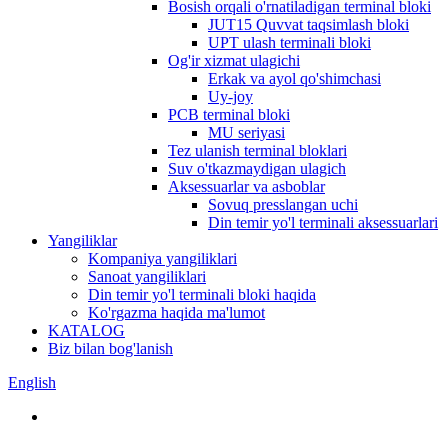
Bosish orqali o'rnatiladigan terminal bloki
JUT15 Quvvat taqsimlash bloki
UPT ulash terminali bloki
Og'ir xizmat ulagichi
Erkak va ayol qo'shimchasi
Uy-joy
PCB terminal bloki
MU seriyasi
Tez ulanish terminal bloklari
Suv o'tkazmaydigan ulagich
Aksessuarlar va asboblar
Sovuq presslangan uchi
Din temir yo'l terminali aksessuarlari
Yangiliklar
Kompaniya yangiliklari
Sanoat yangiliklari
Din temir yo'l terminali bloki haqida
Ko'rgazma haqida ma'lumot
KATALOG
Biz bilan bog'lanish
English