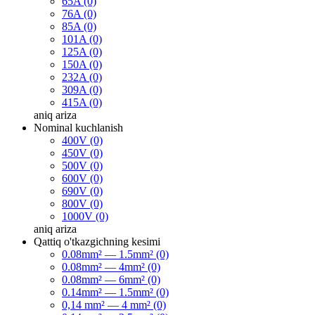
65A (0)
76A (0)
85A (0)
101A (0)
125A (0)
150A (0)
232A (0)
309A (0)
415A (0)
aniq
ariza
Nominal kuchlanish
400V (0)
450V (0)
500V (0)
600V (0)
690V (0)
800V (0)
1000V (0)
aniq
ariza
Qattiq o'tkazgichning kesimi
0.08mm² — 1.5mm² (0)
0.08mm² — 4mm² (0)
0.08mm² — 6mm² (0)
0.14mm² — 1.5mm² (0)
0,14 mm² — 4 mm² (0)