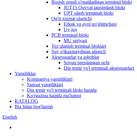
Bosish orqali o'rnatiladigan terminal bloki
JUT15 Quvvat taqsimlash bloki
UPT ulash terminali bloki
Og'ir xizmat ulagichi
Erkak va ayol qo'shimchasi
Uy-joy
PCB terminal bloki
MU seriyasi
Tez ulanish terminal bloklari
Suv o'tkazmaydigan ulagich
Aksessuarlar va asboblar
Sovuq presslangan uchi
Din temir yo'l terminali aksessuarlari
Yangiliklar
Kompaniya yangiliklari
Sanoat yangiliklari
Din temir yo'l terminali bloki haqida
Ko'rgazma haqida ma'lumot
KATALOG
Biz bilan bog'lanish
English