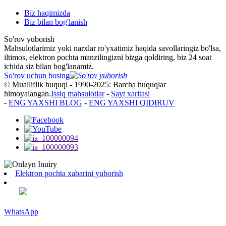
Biz haqimizda
Biz bilan bog'lanish
So'rov yuborish
Mahsulotlarimiz yoki narxlar ro'yxatimiz haqida savollaringiz bo'lsa,
iltimos, elektron pochta manzilingizni bizga qoldiring, biz 24 soat
ichida siz bilan bog'lanamiz.
So'rov uchun bosing
© Mualliflik huquqi - 1990-2025: Barcha huquqlar
himoyalangan.
Issiq mahsulotlar
-
Sayt xaritasi
-
ENG YAXSHI BLOG
-
ENG YAXSHI QIDIRUV
Elektron pochta xabarini yuborish
WhatsApp