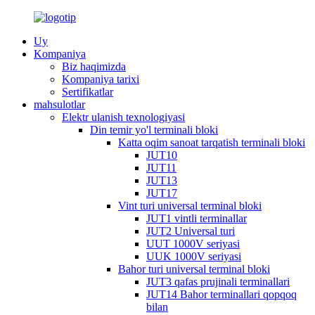
Uy
Kompaniya
Biz haqimizda
Kompaniya tarixi
Sertifikatlar
mahsulotlar
Elektr ulanish texnologiyasi
Din temir yo'l terminali bloki
Katta oqim sanoat tarqatish terminali bloki
JUT10
JUT11
JUT13
JUT17
Vint turi universal terminal bloki
JUT1 vintli terminallar
JUT2 Universal turi
UUT 1000V seriyasi
UUK 1000V seriyasi
Bahor turi universal terminal bloki
JUT3 qafas prujinali terminallari
JUT14 Bahor terminallari qopqoq
bilan