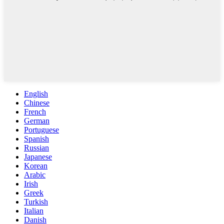
English
Chinese
French
German
Portuguese
Spanish
Russian
Japanese
Korean
Arabic
Irish
Greek
Turkish
Italian
Danish