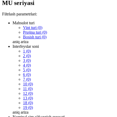
MU seriyasi
Filtrlash parametrlari:
Mahsulot turi
Vint turi (0)
Prujina turi (0)
Bosish turi (0)
aniq
ariza
Interfeyslar soni
1 (0)
2 (0)
3 (0)
4 (0)
5 (0)
6 (0)
7 (0)
10 (0)
11 (0)
12 (0)
13 (0)
18 (0)
19 (0)
aniq
ariza
Nominal sim o'tkazgich quvvati