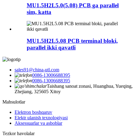
MU1.5H2L5.0(5.08) PCB ga parallel
sim, katta
MU1.5H2L5.08 PCB terminal bloki,
parallel ikki qavatli
sales91@china-utl.com
0086-13006688395
0086-13006688395
Taishang sanoat zonasi, Huanghua, Yueqing,
Zhejiang, 325605 Xitoy
Mahsulotlar
Elektron boshqaruv
Elektr ulanish texnologiyasi
Aksessuarlar va asboblar
Tezkor havolalar