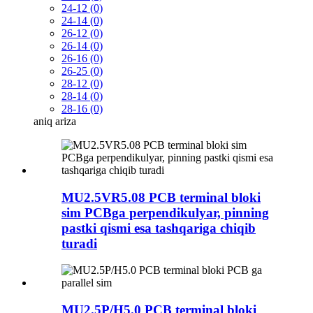
24-12 (0)
24-14 (0)
26-12 (0)
26-14 (0)
26-16 (0)
26-25 (0)
28-12 (0)
28-14 (0)
28-16 (0)
aniq
ariza
MU2.5VR5.08 ​​PCB terminal bloki
sim PCBga perpendikulyar, pinning
pastki qismi esa tashqariga chiqib
turadi
MU2.5P/H5.0 PCB terminal bloki