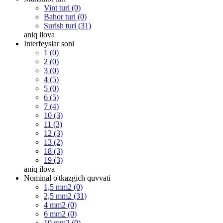
Vint turi (0)
Bahor turi (0)
Surish turi (31)
aniq
ilova
Interfeyslar soni
1 (0)
2 (0)
3 (0)
4 (5)
5 (0)
6 (5)
7 (4)
10 (3)
11 (3)
12 (3)
13 (2)
18 (3)
19 (3)
aniq
ilova
Nominal o'tkazgich quvvati
1,5 mm2 (0)
2,5 mm2 (31)
4 mm2 (0)
6 mm2 (0)
10 mm2 (0)