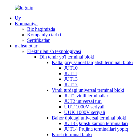
Uy
Kompaniya
Biz haqimizda
Kompaniya tarixi
Sertifikatlar
mahsulotlar
Elektr ulanish texnologiyasi
Din temir yo'l terminal bloki
Katta joriy sanoat tarqatish terminali bloki
JUT10
JUT11
JUT13
JUT17
Vintli turdagi universal terminal bloki
JUT1 vintli terminallar
JUT2 universal turi
UUT 1000V seriyali
UUK 1000V seriyali
Bahor tipidagi universal terminal bloki
JUT3 Qafasli kamon terminallari
JUT14 Prujina terminallari yopiq
Kirish terminal bloki