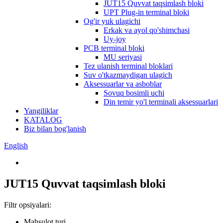
JUT15 Quvvat taqsimlash bloki
UPT Plug-in terminal bloki
Og'ir yuk ulagichi
Erkak va ayol qo'shimchasi
Uy-joy
PCB terminal bloki
MU seriyasi
Tez ulanish terminal bloklari
Suv o'tkazmaydigan ulagich
Aksessuarlar va asboblar
Sovuq bosimli uchi
Din temir yo'l terminali aksessuarlari
Yangiliklar
KATALOG
Biz bilan bog'lanish
English
JUT15 Quvvat taqsimlash bloki
Filtr opsiyalari:
Mahsulot turi