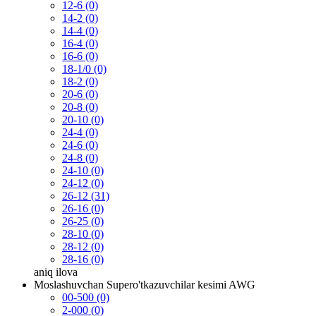
12-6 (0)
14-2 (0)
14-4 (0)
16-4 (0)
16-6 (0)
18-1/0 (0)
18-2 (0)
20-6 (0)
20-8 (0)
20-10 (0)
24-4 (0)
24-6 (0)
24-8 (0)
24-10 (0)
24-12 (0)
26-12 (31)
26-16 (0)
26-25 (0)
28-10 (0)
28-12 (0)
28-16 (0)
aniq
ilova
Moslashuvchan Supero'tkazuvchilar kesimi AWG
00-500 (0)
2-000 (0)