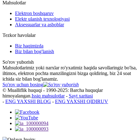
Mahsulotlar
Elektron boshqaruv
Elektr ulanish texnologiyasi
Aksessuarlar va asboblar
Tezkor havolalar
Biz haqimizda
Biz bilan bog'lanish
So'rov yuborish
Mahsulotlarimiz yoki narxlar ro'yxatimiz haqida savollaringiz bo'lsa,
iltimos, elektron pochta manzilingizni bizga qoldiring, biz 24 soat
ichida siz bilan bog'lanamiz.
So'rov uchun bosing
© Mualliflik huquqi - 1990-2025: Barcha huquqlar
himoyalangan.
Issiq mahsulotlar
-
Sayt xaritasi
-
ENG YAXSHI BLOG
-
ENG YAXSHI QIDIRUV