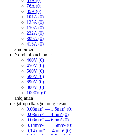
65A (0)
76A (0)
85A (0)
101A (0)
125A (0)
150A (0)
232A (0)
309A (0)
415A (0)
aniq
ariza
Nominal kuchlanish
400V (0)
450V (0)
500V (0)
600V (0)
690V (0)
800V (0)
1000V (0)
aniq
ariza
Qattiq o'tkazgichning kesimi
0.08mm² — 1.5mm² (0)
0.08mm² — 4mm² (0)
0.08mm² — 6mm² (0)
0.14mm² — 1.5mm² (0)
0,14 mm² — 4 mm² (0)