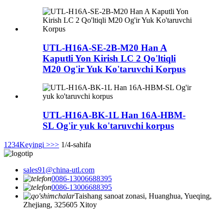
UTL-H16A-SE-2B-M20 Han A
Kaputli Yon Kirish LC 2 Qo'ltiqli
M20 Og'ir Yuk Ko'taruvchi Korpus
UTL-H16A-BK-1L Han 16A-HBM-
SL Og'ir yuk ko'taruvchi korpus
1
2
3
4
Keyingi >
>>
1/4-sahifa
sales91@china-utl.com
0086-13006688395
0086-13006688395
Taishang sanoat zonasi, Huanghua, Yueqing,
Zhejiang, 325605 Xitoy