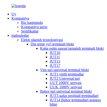
Uy
Kompaniya
Biz haqimizda
Kompaniya tarixi
Sertifikatlar
mahsulotlar
Elektr ulanish texnologiyasi
Din temir yo'l terminali bloki
Katta oqim sanoat tarqatish terminali bloki
JUT10
JUT11
JUT13
JUT17
Vint turi universal terminal bloki
JUT1 vintli terminallar
JUT2 Universal turi
UUT 1000V seriyasi
UUK 1000V seriyasi
Bahor turi universal terminal bloki
JUT3 qafas prujinali terminallari
JUT14 Bahor terminallari qopqoq
bilan