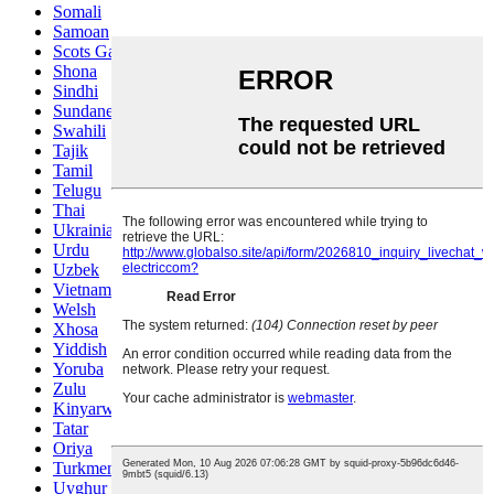
Somali
Samoan
Scots Gaelic
Shona
Sindhi
Sundanese
Swahili
Tajik
Tamil
Telugu
Thai
Ukrainian
Urdu
Uzbek
Vietnamese
Welsh
Xhosa
Yiddish
Yoruba
Zulu
Kinyarwanda
Tatar
Oriya
Turkmen
Uyghur