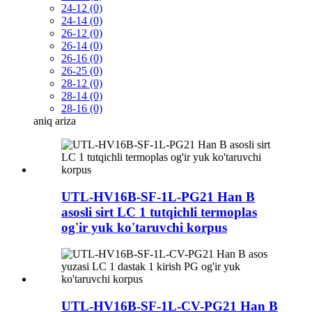
24-12 (0)
24-14 (0)
26-12 (0)
26-14 (0)
26-16 (0)
26-25 (0)
28-12 (0)
28-14 (0)
28-16 (0)
aniq
ariza
UTL-HV16B-SF-1L-PG21 Han B
asosli sirt LC 1 tutqichli termoplas
og'ir yuk ko'taruvchi korpus
UTL-HV16B-SF-1L-CV-PG21 Han B