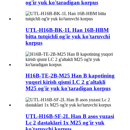
og'ir yuk ko'taradigan korpus
UTL-H16B-BK-1L Han 16B-HBM
bitta tutqichli og'ir yuk ko'taruvchi
korpus
H16B-TE-2B-M25 Han B kapotining
yuqori kirish qismi LC 2 g'altakli
M25 og'ir yuk ko'taradigan korpus
UTL-H16B-SF-2L Han B asos yuzasi
Lc 2 dastaklari 1x M25 og'ir yuk
ko'taruvchi korpus