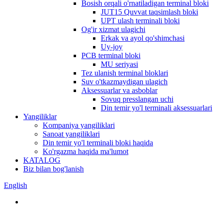
Bosish orqali o'rnatiladigan terminal bloki
JUT15 Quvvat taqsimlash bloki
UPT ulash terminali bloki
Og'ir xizmat ulagichi
Erkak va ayol qo'shimchasi
Uy-joy
PCB terminal bloki
MU seriyasi
Tez ulanish terminal bloklari
Suv o'tkazmaydigan ulagich
Aksessuarlar va asboblar
Sovuq presslangan uchi
Din temir yo'l terminali aksessuarlari
Yangiliklar
Kompaniya yangiliklari
Sanoat yangiliklari
Din temir yo'l terminali bloki haqida
Ko'rgazma haqida ma'lumot
KATALOG
Biz bilan bog'lanish
English