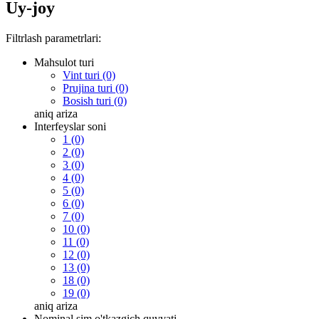
Uy-joy
Filtrlash parametrlari:
Mahsulot turi
Vint turi (0)
Prujina turi (0)
Bosish turi (0)
aniq
ariza
Interfeyslar soni
1 (0)
2 (0)
3 (0)
4 (0)
5 (0)
6 (0)
7 (0)
10 (0)
11 (0)
12 (0)
13 (0)
18 (0)
19 (0)
aniq
ariza
Nominal sim o'tkazgich quvvati