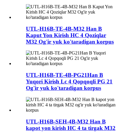
UTL-H16B-TE-4B-M32 Han B
Kaput Yon Kirish HC 4 Qoziqlar
M32 Og'ir yuk ko'taradigan korpus
UTL-H16B-TE-4B-PG21Han B
Yuqori Kirish Lc 4 Qopqoqli PG 21
Og'ir yuk ko'taradigan korpus
UTL-H16B-SEH-4B-M32 Han B
kapot yon kirish HC 4 ta tirgak M32