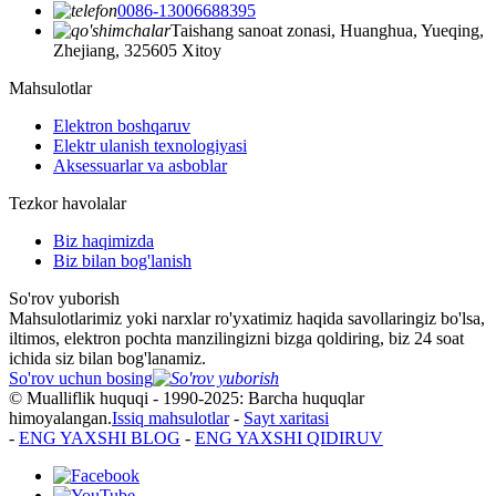
0086-13006688395
Taishang sanoat zonasi, Huanghua, Yueqing,
Zhejiang, 325605 Xitoy
Mahsulotlar
Elektron boshqaruv
Elektr ulanish texnologiyasi
Aksessuarlar va asboblar
Tezkor havolalar
Biz haqimizda
Biz bilan bog'lanish
So'rov yuborish
Mahsulotlarimiz yoki narxlar ro'yxatimiz haqida savollaringiz bo'lsa,
iltimos, elektron pochta manzilingizni bizga qoldiring, biz 24 soat
ichida siz bilan bog'lanamiz.
So'rov uchun bosing
© Mualliflik huquqi - 1990-2025: Barcha huquqlar
himoyalangan.
Issiq mahsulotlar
-
Sayt xaritasi
-
ENG YAXSHI BLOG
-
ENG YAXSHI QIDIRUV