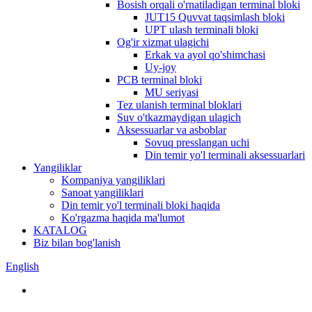
Bosish orqali o'rnatiladigan terminal bloki
JUT15 Quvvat taqsimlash bloki
UPT ulash terminali bloki
Og'ir xizmat ulagichi
Erkak va ayol qo'shimchasi
Uy-joy
PCB terminal bloki
MU seriyasi
Tez ulanish terminal bloklari
Suv o'tkazmaydigan ulagich
Aksessuarlar va asboblar
Sovuq presslangan uchi
Din temir yo'l terminali aksessuarlari
Yangiliklar
Kompaniya yangiliklari
Sanoat yangiliklari
Din temir yo'l terminali bloki haqida
Ko'rgazma haqida ma'lumot
KATALOG
Biz bilan bog'lanish
English