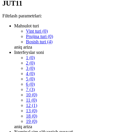
JUT11
Filtrlash parametrlari:
Mahsulot turi
Vint turi (0)
Prujina turi (0)
Bosish turi (4)
aniq
ariza
Interfeyslar soni
1 (0)
2 (0)
3 (0)
4 (0)
5 (0)
6 (0)
7 (3)
10 (0)
11 (0)
12 (1)
13 (0)
18 (0)
19 (0)
aniq
ariza
Nominal sim o'tkazgich quvvati