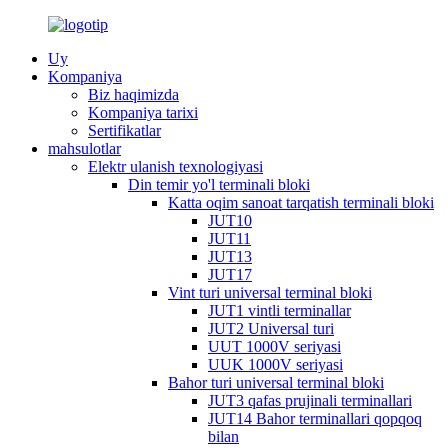
Uy
Kompaniya
Biz haqimizda
Kompaniya tarixi
Sertifikatlar
mahsulotlar
Elektr ulanish texnologiyasi
Din temir yo'l terminali bloki
Katta oqim sanoat tarqatish terminali bloki
JUT10
JUT11
JUT13
JUT17
Vint turi universal terminal bloki
JUT1 vintli terminallar
JUT2 Universal turi
UUT 1000V seriyasi
UUK 1000V seriyasi
Bahor turi universal terminal bloki
JUT3 qafas prujinali terminallari
JUT14 Bahor terminallari qopqoq
bilan