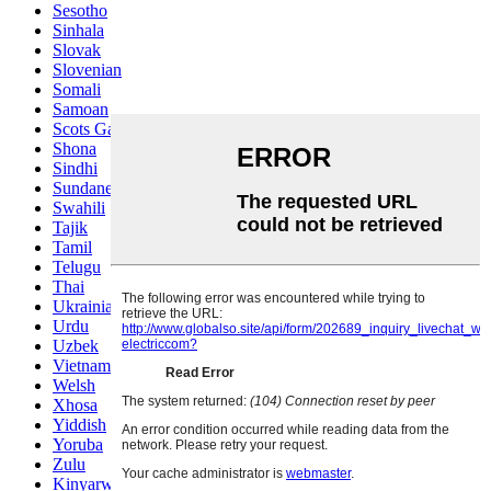
Sesotho
Sinhala
Slovak
Slovenian
Somali
Samoan
Scots Gaelic
Shona
Sindhi
Sundanese
Swahili
Tajik
Tamil
Telugu
Thai
Ukrainian
Urdu
Uzbek
Vietnamese
Welsh
Xhosa
Yiddish
Yoruba
Zulu
Kinyarwanda