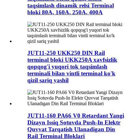
taqsimlash dinamik relsi Terminal
bloki 80A, 160A, 250A, 400A
JUT11-250 UKK250 DIN Rail
terminal bloki UKK250A xavfsizlik
qopqog'i yuqori tok taqsimlash
terminali bilan vintli terminal ko'k
qizil sariq yashil
JUT11-160 PA66 V0 Retardant Yangi
Dizayn Issiq Sotuvda Push-In Elektr
Quvvat Tarqatish Ulanadigan Din
Rail Terminal Bloklari