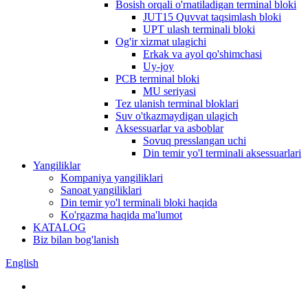
Bosish orqali o'rnatiladigan terminal bloki
JUT15 Quvvat taqsimlash bloki
UPT ulash terminali bloki
Og'ir xizmat ulagichi
Erkak va ayol qo'shimchasi
Uy-joy
PCB terminal bloki
MU seriyasi
Tez ulanish terminal bloklari
Suv o'tkazmaydigan ulagich
Aksessuarlar va asboblar
Sovuq presslangan uchi
Din temir yo'l terminali aksessuarlari
Yangiliklar
Kompaniya yangiliklari
Sanoat yangiliklari
Din temir yo'l terminali bloki haqida
Ko'rgazma haqida ma'lumot
KATALOG
Biz bilan bog'lanish
English