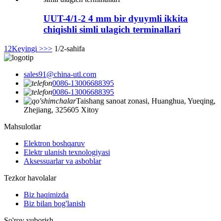
UUT-4/1-2 4 mm bir dyuymli ikkita
chiqishli simli ulagich terminallari
1
2
Keyingi >
>>
1/2-sahifa
sales91@china-utl.com
0086-13006688395
0086-13006688395
Taishang sanoat zonasi, Huanghua, Yueqing,
Zhejiang, 325605 Xitoy
Mahsulotlar
Elektron boshqaruv
Elektr ulanish texnologiyasi
Aksessuarlar va asboblar
Tezkor havolalar
Biz haqimizda
Biz bilan bog'lanish
So'rov yuborish