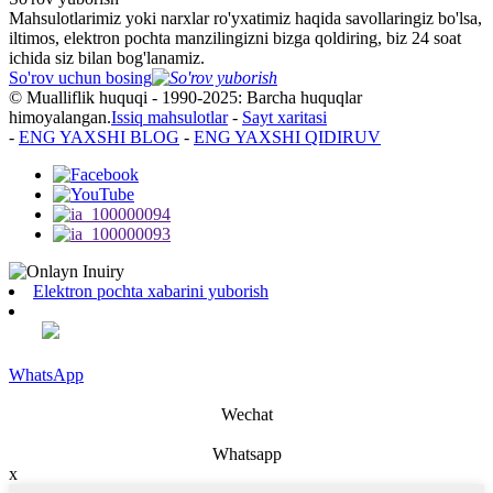
Mahsulotlarimiz yoki narxlar ro'yxatimiz haqida savollaringiz bo'lsa,
iltimos, elektron pochta manzilingizni bizga qoldiring, biz 24 soat
ichida siz bilan bog'lanamiz.
So'rov uchun bosing
© Mualliflik huquqi - 1990-2025: Barcha huquqlar
himoyalangan.
Issiq mahsulotlar
-
Sayt xaritasi
-
ENG YAXSHI BLOG
-
ENG YAXSHI QIDIRUV
Elektron pochta xabarini yuborish
WhatsApp
Wechat
Whatsapp
x