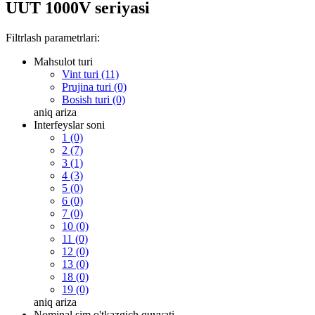
UUT 1000V seriyasi
Filtrlash parametrlari:
Mahsulot turi
Vint turi (11)
Prujina turi (0)
Bosish turi (0)
aniq
ariza
Interfeyslar soni
1 (0)
2 (7)
3 (1)
4 (3)
5 (0)
6 (0)
7 (0)
10 (0)
11 (0)
12 (0)
13 (0)
18 (0)
19 (0)
aniq
ariza
Nominal sim o'tkazgich quvvati