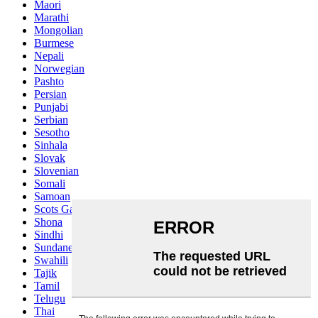
Maori
Marathi
Mongolian
Burmese
Nepali
Norwegian
Pashto
Persian
Punjabi
Serbian
Sesotho
Sinhala
Slovak
Slovenian
Somali
Samoan
Scots Gaelic
Shona
Sindhi
Sundanese
Swahili
Tajik
Tamil
Telugu
Thai