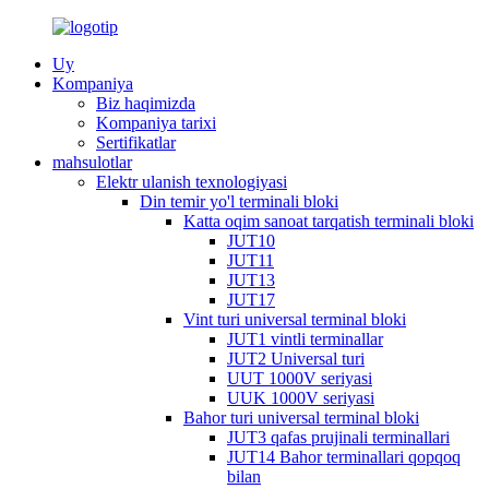
Uy
Kompaniya
Biz haqimizda
Kompaniya tarixi
Sertifikatlar
mahsulotlar
Elektr ulanish texnologiyasi
Din temir yo'l terminali bloki
Katta oqim sanoat tarqatish terminali bloki
JUT10
JUT11
JUT13
JUT17
Vint turi universal terminal bloki
JUT1 vintli terminallar
JUT2 Universal turi
UUT 1000V seriyasi
UUK 1000V seriyasi
Bahor turi universal terminal bloki
JUT3 qafas prujinali terminallari
JUT14 Bahor terminallari qopqoq
bilan