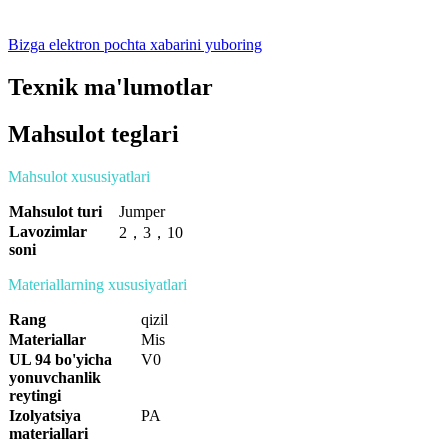
Bizga elektron pochta xabarini yuboring
Texnik ma'lumotlar
Mahsulot teglari
Mahsulot xususiyatlari
Mahsulot turi
Jumper
Lavozimlar
2
，
3
，
10
soni
Materiallarning xususiyatlari
Rang
qizil
Materiallar
Mis
UL 94 bo'yicha
V0
yonuvchanlik
reytingi
Izolyatsiya
PA
materiallari