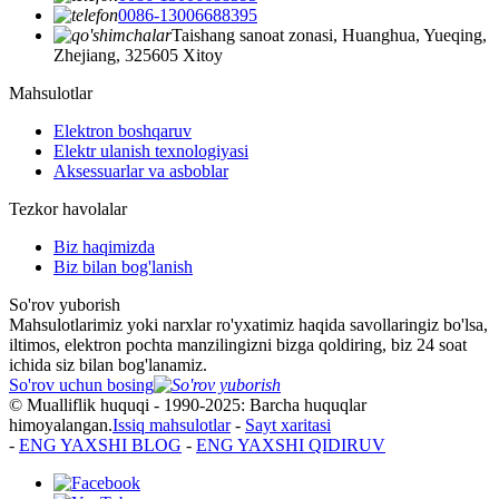
0086-13006688395
Taishang sanoat zonasi, Huanghua, Yueqing,
Zhejiang, 325605 Xitoy
Mahsulotlar
Elektron boshqaruv
Elektr ulanish texnologiyasi
Aksessuarlar va asboblar
Tezkor havolalar
Biz haqimizda
Biz bilan bog'lanish
So'rov yuborish
Mahsulotlarimiz yoki narxlar ro'yxatimiz haqida savollaringiz bo'lsa,
iltimos, elektron pochta manzilingizni bizga qoldiring, biz 24 soat
ichida siz bilan bog'lanamiz.
So'rov uchun bosing
© Mualliflik huquqi - 1990-2025: Barcha huquqlar
himoyalangan.
Issiq mahsulotlar
-
Sayt xaritasi
-
ENG YAXSHI BLOG
-
ENG YAXSHI QIDIRUV