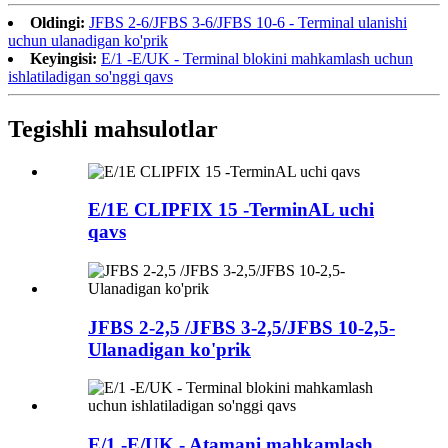
Oldingi:
JFBS 2-6/JFBS 3-6/JFBS 10-6 - Terminal ulanishi
uchun ulanadigan ko'prik
Keyingisi:
E/1 -E/UK - Terminal blokini mahkamlash uchun
ishlatiladigan so'nggi qavs
Tegishli mahsulotlar
E/1E CLIPFIX 15 -TerminAL uchi
qavs
JFBS 2-2,5 /JFBS 3-2,5/JFBS 10-2,5-
Ulanadigan ko'prik
E/1 -E/UK - Atamani mahkamlash