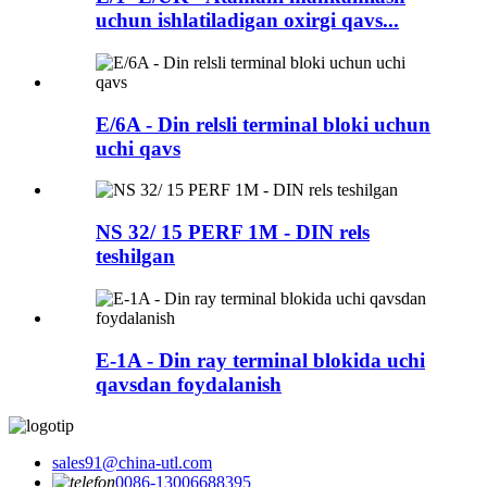
uchun ishlatiladigan oxirgi qavs...
E/6A - Din relsli terminal bloki uchun
uchi qavs
NS 32/ 15 PERF 1M - DIN rels
teshilgan
E-1A - Din ray terminal blokida uchi
qavsdan foydalanish
sales91@china-utl.com
0086-13006688395