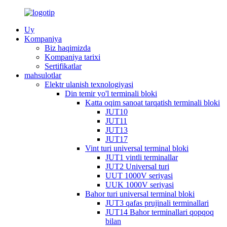
Uy
Kompaniya
Biz haqimizda
Kompaniya tarixi
Sertifikatlar
mahsulotlar
Elektr ulanish texnologiyasi
Din temir yo'l terminali bloki
Katta oqim sanoat tarqatish terminali bloki
JUT10
JUT11
JUT13
JUT17
Vint turi universal terminal bloki
JUT1 vintli terminallar
JUT2 Universal turi
UUT 1000V seriyasi
UUK 1000V seriyasi
Bahor turi universal terminal bloki
JUT3 qafas prujinali terminallari
JUT14 Bahor terminallari qopqoq
bilan