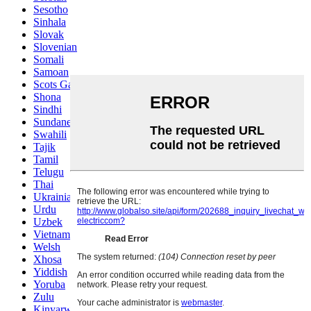
Sesotho
Sinhala
Slovak
Slovenian
Somali
Samoan
Scots Gaelic
Shona
Sindhi
Sundanese
Swahili
Tajik
Tamil
Telugu
Thai
Ukrainian
Urdu
Uzbek
Vietnamese
Welsh
Xhosa
Yiddish
Yoruba
Zulu
Kinyarwanda