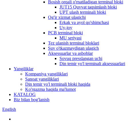
Bosish orqali o'rnatiladigan terminal bloki
JUT15 Quvvat taqsimlash bloki
UPT ulash terminali bloki
Og'ir xizmat ulagichi
Erkak va ayol qo'shimchasi
Uy-joy
PCB terminal bloki
MU seriyasi
Tez ulanish terminal bloklari
Suv o'tkazmaydigan ulagich
Aksessuarlar va asboblar
Sovuq presslangan uchi
Din temir yo'l terminali aksessuarlari
Yangiliklar
Kompaniya yangiliklari
Sanoat yangiliklari
Din temir yo'l terminali bloki haqida
Ko'rgazma haqida ma'lumot
KATALOG
Biz bilan bog'lanish
English