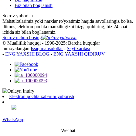
Biz bilan bog'lanish
So'rov yuborish
Mahsulotlarimiz yoki narxlar ro'yxatimiz haqida savollaringiz bo'lsa,
iltimos, elektron pochta manzilingizni bizga qoldiring, biz 24 soat
ichida siz bilan bog'lanamiz.
So'rov uchun bosing
© Mualliflik huquqi - 1990-2025: Barcha huquqlar
himoyalangan.
Issiq mahsulotlar
-
Sayt xaritasi
-
ENG YAXSHI BLOG
-
ENG YAXSHI QIDIRUV
Elektron pochta xabarini yuborish
WhatsApp
Wechat