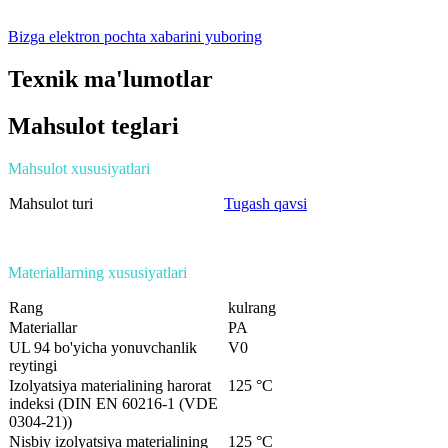
Bizga elektron pochta xabarini yuboring
Texnik ma'lumotlar
Mahsulot teglari
Mahsulot xususiyatlari
Mahsulot turi
Tugash qavsi
Materiallarning xususiyatlari
Rang
kulrang
Materiallar
PA
UL 94 bo'yicha yonuvchanlik
V0
reytingi
Izolyatsiya materialining harorat
125 °C
indeksi (DIN EN 60216-1 (VDE
0304-21))
Nisbiy izolyatsiya materialining
125 °C