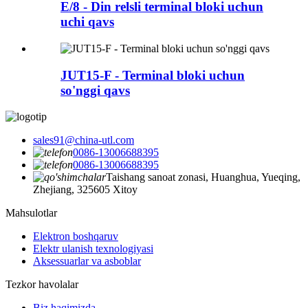
E/8 - Din relsli terminal bloki uchun
uchi qavs
JUT15-F - Terminal bloki uchun
so'nggi qavs
sales91@china-utl.com
0086-13006688395
0086-13006688395
Taishang sanoat zonasi, Huanghua, Yueqing,
Zhejiang, 325605 Xitoy
Mahsulotlar
Elektron boshqaruv
Elektr ulanish texnologiyasi
Aksessuarlar va asboblar
Tezkor havolalar
Biz haqimizda