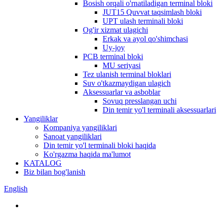
Bosish orqali o'rnatiladigan terminal bloki
JUT15 Quvvat taqsimlash bloki
UPT ulash terminali bloki
Og'ir xizmat ulagichi
Erkak va ayol qo'shimchasi
Uy-joy
PCB terminal bloki
MU seriyasi
Tez ulanish terminal bloklari
Suv o'tkazmaydigan ulagich
Aksessuarlar va asboblar
Sovuq presslangan uchi
Din temir yo'l terminali aksessuarlari
Yangiliklar
Kompaniya yangiliklari
Sanoat yangiliklari
Din temir yo'l terminali bloki haqida
Ko'rgazma haqida ma'lumot
KATALOG
Biz bilan bog'lanish
English