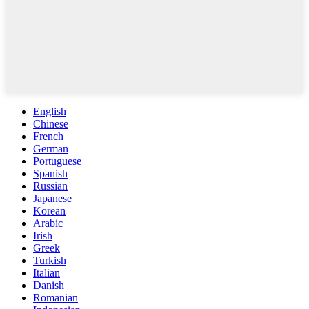
English
Chinese
French
German
Portuguese
Spanish
Russian
Japanese
Korean
Arabic
Irish
Greek
Turkish
Italian
Danish
Romanian