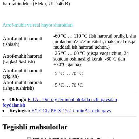
harorat indeksi (Elektr, UL 746 B)
Atrof-muhit va real hayot sharoitlari
-60 °C … 110 °C (Ish harorati oralig'i, shu
Atrof-muhit harorati
jumladan o'z-o'zini isitish; maksimal qisqa
(ishlash)
muddatli ish harorati uchun.)
-25 °C … 60 °C (qisqa vaqt uchun, 24
Atrof-muhit harorati
soatdan oshmasligi kerak, -60°C dan
(saqlash/tashish)
+70°C gacha)
Atrof-muhit harorati
-5 °C … 70 °C
(yig'ish)
Atrof-muhit harorati
-5 °C … 70 °C
(ishga tushirish)
Oldingi:
E-1A - Din ray terminal blokida uchi qavsdan
foydalanish
Keyingisi:
E/1E CLIPFIX 15 -TerminAL uchi qavs
Tegishli mahsulotlar