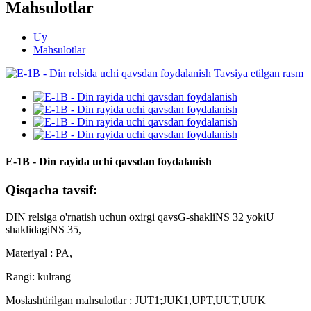
Mahsulotlar
Uy
Mahsulotlar
E-1B - Din rayida uchi qavsdan foydalanish
Qisqacha tavsif:
DIN relsiga o'rnatish uchun oxirgi qavs
G-shakli
NS 32 yoki
U
shaklidagi
NS 35,
Materiya
l
: PA,
Rangi: kulrang
Moslashtirilgan mahsulotlar
:
JUT1;JUK1
,
UPT,UUT,UUK