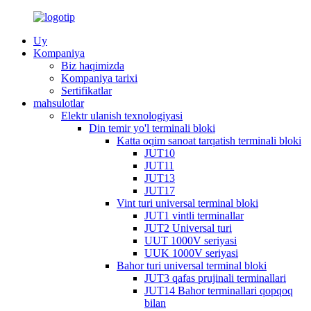
Uy
Kompaniya
Biz haqimizda
Kompaniya tarixi
Sertifikatlar
mahsulotlar
Elektr ulanish texnologiyasi
Din temir yo'l terminali bloki
Katta oqim sanoat tarqatish terminali bloki
JUT10
JUT11
JUT13
JUT17
Vint turi universal terminal bloki
JUT1 vintli terminallar
JUT2 Universal turi
UUT 1000V seriyasi
UUK 1000V seriyasi
Bahor turi universal terminal bloki
JUT3 qafas prujinali terminallari
JUT14 Bahor terminallari qopqoq
bilan