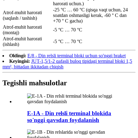
harorati uchun.)
-25 °C … 60 °C (qisqa vaqt uchun, 24
Atrof-muhit harorati
soatdan oshmasligi kerak, -60 ° C dan
(saqlash / tashish)
+70 ° C gacha)
Atrof-muhit harorati
-5 °C … 70 °C
(montaj)
Atrof-muhit harorati
-5 °C … 70 °C
(ishlash)
Oldingi:
E/8 - Din relsli terminal bloki uchun so'nggi braket
Keyingisi:
JUT-1,5/1-2 qafasli buloq tipidagi terminal bloki 1,5
mm², bittadan ikkitadan chiqish
Tegishli mahsulotlar
E-1A - Din relsli terminal blokida
so'nggi qavsdan foydalanish