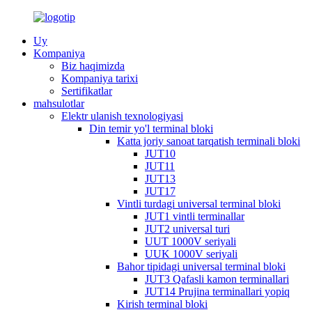
Uy
Kompaniya
Biz haqimizda
Kompaniya tarixi
Sertifikatlar
mahsulotlar
Elektr ulanish texnologiyasi
Din temir yo'l terminal bloki
Katta joriy sanoat tarqatish terminali bloki
JUT10
JUT11
JUT13
JUT17
Vintli turdagi universal terminal bloki
JUT1 vintli terminallar
JUT2 universal turi
UUT 1000V seriyali
UUK 1000V seriyali
Bahor tipidagi universal terminal bloki
JUT3 Qafasli kamon terminallari
JUT14 Prujina terminallari yopiq
Kirish terminal bloki