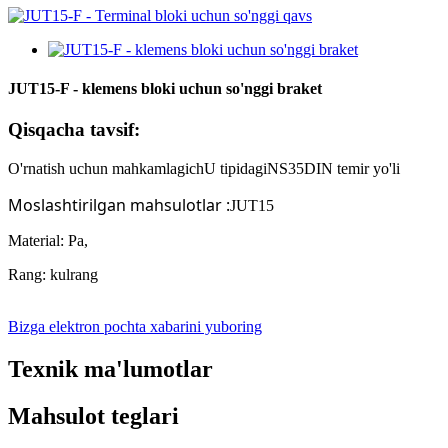
JUT15-F - klemens bloki uchun so'nggi braket
Qisqacha tavsif:
O'rnatish uchun mahkamlagich
U tipidagi
NS
35
DIN temir yo'li
Moslashtirilgan mahsulotlar
:
JUT15
Material: Pa,
Rang: kulrang
Bizga elektron pochta xabarini yuboring
Texnik ma'lumotlar
Mahsulot teglari