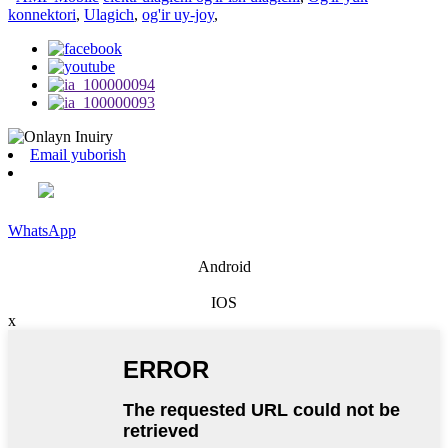
konnektori
,
Ulagich
,
og'ir uy-joy
,
Email yuborish
WhatsApp
Android
IOS
x