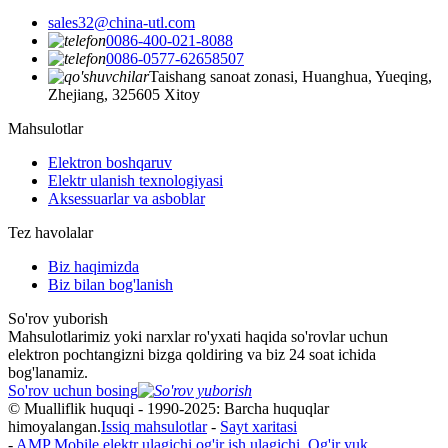
sales32@china-utl.com
0086-400-021-8088
0086-0577-62658507
Taishang sanoat zonasi, Huanghua, Yueqing,
Zhejiang, 325605 Xitoy
Mahsulotlar
Elektron boshqaruv
Elektr ulanish texnologiyasi
Aksessuarlar va asboblar
Tez havolalar
Biz haqimizda
Biz bilan bog'lanish
So'rov yuborish
Mahsulotlarimiz yoki narxlar ro'yxati haqida so'rovlar uchun
elektron pochtangizni bizga qoldiring va biz 24 soat ichida
bog'lanamiz.
So'rov uchun bosing
© Mualliflik huquqi - 1990-2025: Barcha huquqlar
himoyalangan.
Issiq mahsulotlar
-
Sayt xaritasi
-
AMP Mobile
elektr ulagichi og'ir ish ulagichi
,
Og'ir yuk