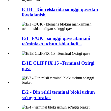
E-1B - Din relslarida so'nggi qavsdan
foydalanish
E/1 -E/UK - so'nggi qavs atamani
ta'minlash uchun ishlatiladi...
E/1E CLIPFIX 15 -Terminal Oxirgi
qavs
E/2 - Din relsli terminal bloki uchun
so'nggi braket