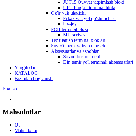
JUT15 Quvvat taqsimlash bloki
UPT Plug-in terminal bloki
Og'ir yuk ulagichi
Erkak va ayol qo'shimchasi
Uy-joy
PCB terminal bloki
MU seriyasi
Tez ulanish terminal bloklari
Suv o'tkazmaydigan ulagich
Aksessuarlar va asboblar
Sovuq bosimli uchi
Din temir yo'l terminali aksessuarlari
Yangiliklar
KATALOG
Biz bilan bog'lanish
English
Mahsulotlar
Uy
Mahsulotlar