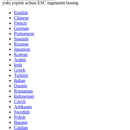
yoki yopish uchun ESC tugmasini bosing
English
Chinese
French
German
Portuguese
Spanish
Russian
Japanese
Korean
Arabic
Irish
Greek
Turkish
Italian
Danish
Romanian
Indonesian
Czech
Afrikaans
Swedish
Polish
Basque
Catalan