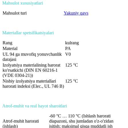
Mahsulot xususiyatlari
Mahsulot turi
Yakuniy qavs
Materiallar spetsifikatsiyalari
Rang
kulrang
Material
PA
UL 94 ga muvofiq yonuvchanlik
V0
darajasi
Izolyatsiya materialining harorat
125 °C
ko'rsatkichi (DIN EN 60216-1
(VDE 0304-21))
Nisbiy izolyatsiya materiallari
125 °C
harorati indeksi (Elec., UL 746 B)
Atrof-muhit va real hayot sharoitlari
-60 °C … 110 °C (Ishlash harorati
Atrof-muhit harorati
diapazoni, shu jumladan o'z-o'zidan
(ishlash)
isitish; maksimal qisqa muddatli ish