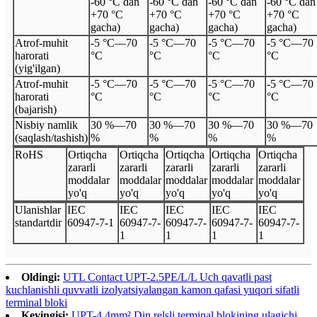
-60 °C dan
-60 °C dan
-60 °C dan
-60 °C dan
+70 °C
+70 °C
+70 °C
+70 °C
gacha)
gacha)
gacha)
gacha)
Atrof-muhit
-5 °C
—
70
-5 °C
—
70
-5 °C
—
70
-5 °C
—
70
harorati
°C
°C
°C
°C
(yig'ilgan)
Atrof-muhit
-5 °C
—
70
-5 °C
—
70
-5 °C
—
70
-5 °C
—
70
harorati
°C
°C
°C
°C
(bajarish)
Nisbiy namlik
30 %
—
70
30 %
—
70
30 %
—
70
30 %
—
70
(saqlash/tashish)
%
%
%
%
Ro
HS
Ortiqcha
Ortiqcha
Ortiqcha
Ortiqcha
Ortiqcha
zararli
zararli
zararli
zararli
zararli
moddalar
moddalar
moddalar
moddalar
moddalar
yo'q
yo'q
yo'q
yo'q
yo'q
Ulanishlar
I
EC
I
EC
I
EC
I
EC
I
EC
standartdir
60947
-
7
-
1
60947
-
7
-
60947
-
7
-
60947
-
7
-
60947
-
7
-
1
1
1
1
Oldingi:
UTL Contact UPT-2.5PE/L/L Uch qavatli past
kuchlanishli quvvatli izolyatsiyalangan kamon qafasi yuqori sifatli
terminal bloki
Keyingisi:
UPT-4 4mm² Din relsli terminal blokining ulagichi