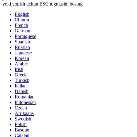
yoki yopish uchun ESC tugmasini bosing
English
Chinese
French
German
Portuguese
Spanish
Russian
Japanese
Korean
Arabic
Irish
Greek
Turkish
Italian
Danish
Romanian
Indonesian
Czech
Afrikaans
Swedish
Polish
Basque
Catalan