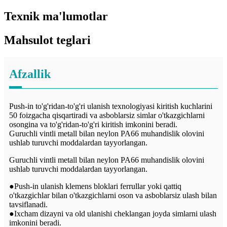
Texnik ma'lumotlar
Mahsulot teglari
Afzallik
Push-in to'g'ridan-to'g'ri ulanish texnologiyasi kiritish kuchlarini
50 foizgacha qisqartiradi va asboblarsiz simlar o'tkazgichlarni
osongina va to'g'ridan-to'g'ri kiritish imkonini beradi.
Guruchli vintli metall bilan neylon PA66 muhandislik olovini
ushlab turuvchi moddalardan tayyorlangan.
Guruchli vintli metall bilan neylon PA66 muhandislik olovini
ushlab turuvchi moddalardan tayyorlangan.
●Push-in ulanish klemens bloklari ferrullar yoki qattiq
o'tkazgichlar bilan o'tkazgichlarni oson va asboblarsiz ulash bilan
tavsiflanadi.
●Ixcham dizayni va old ulanishi cheklangan joyda simlarni ulash
imkonini beradi.