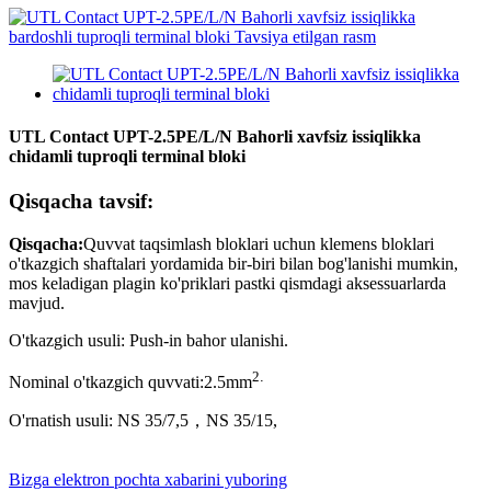
UTL Contact UPT-2.5PE/L/N Bahorli xavfsiz issiqlikka
chidamli tuproqli terminal bloki
Qisqacha tavsif:
Qisqacha
:
Quvvat taqsimlash bloklari uchun klemens bloklari
o'tkazgich shaftalari yordamida bir-biri bilan bog'lanishi mumkin,
mos keladigan plagin ko'priklari pastki qismdagi aksessuarlarda
mavjud.
O'tkazgich usuli: Push-in bahor ulanishi.
2
.
Nominal o'tkazgich quvvati:
2.5
mm
O'rnatish usuli: NS 35/7,5，NS 35/15
,
Bizga elektron pochta xabarini yuboring