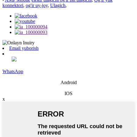
konnektori
,
og'ir uy-joy
,
Ulagich
,
Email yuborish
WhatsApp
Android
IOS
x