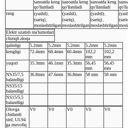
sanoatda keng
sanoatda keng
sanoatda keng
sano
qo'llaniladi
qo'llaniladi
qo'llaniladi
qo'll
rang
(yashil)
、
(yashil)
、
(yashil)
、
(yash
(sariq)
、
(sariq)
、
(sariq)
、
(sari
moslashtirilgan
moslashtirilgan
moslashtirilgan
mosla
Elektr uzatish ma'lumotlari
chiziqli aloqa
qalinligi
5.2
mm
5.2
mm
5.2
mm
5.2
mm
5.2
mm
kengligi
72.4
mm
68.4
mm
60.4
mm
102,2
102,2
mm
mm
yuqori
35.3
mm
46.1
mm
35.3
mm
56,45
56,45
mm
mm
N
S35/7,5
36.8
mm
47.6
mm
36.8
mm
58 mm
58 mm
balandligi
N
S35/15
balandligi
N
S15/5,5
balandligi
Olovga
V
0
V
0
V
0
V
0
V
0
chidamli
sinf, UL94
ga muvofiq