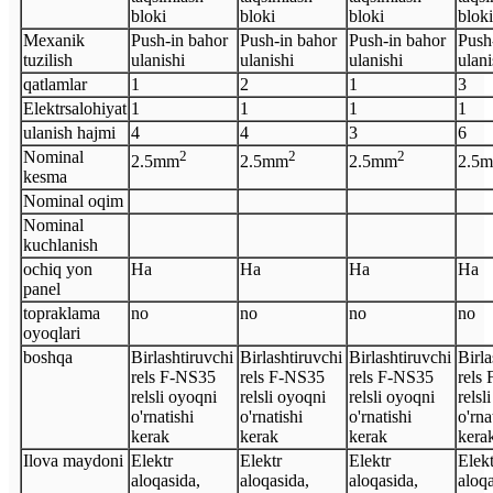
bloki
bloki
bloki
bloki
Mexanik
Push-in bahor
Push-in bahor
Push-in bahor
Push
tuzilish
ulanishi
ulanishi
ulanishi
ulani
qatlamlar
1
2
1
3
Elektr
salohiyat
1
1
1
1
ulanish hajmi
4
4
3
6
Nominal
2
2
2
2.5
mm
2.5
mm
2.5
mm
2.5
m
kesma
Nominal oqim
Nominal
kuchlanish
ochiq yon
Ha
Ha
Ha
Ha
panel
topraklama
no
no
no
no
oyoqlari
boshqa
Birlashtiruvchi
Birlashtiruvchi
Birlashtiruvchi
Birla
rels F-NS35
rels F-NS35
rels F-NS35
rels
relsli oyoqni
relsli oyoqni
relsli oyoqni
relsl
o'rnatishi
o'rnatishi
o'rnatishi
o'rna
kerak
kerak
kerak
kera
Ilova maydoni
Elektr
Elektr
Elektr
Elekt
aloqasida,
aloqasida,
aloqasida,
aloqa