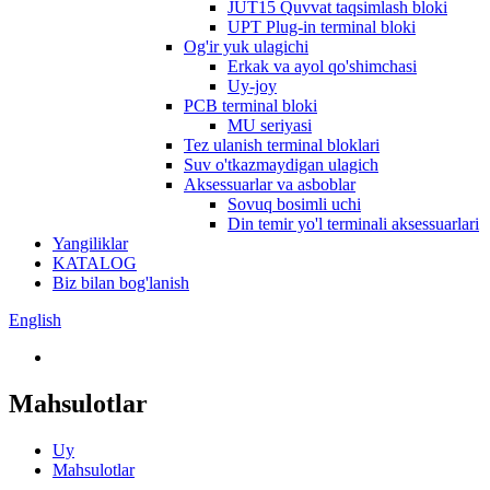
JUT15 Quvvat taqsimlash bloki
UPT Plug-in terminal bloki
Og'ir yuk ulagichi
Erkak va ayol qo'shimchasi
Uy-joy
PCB terminal bloki
MU seriyasi
Tez ulanish terminal bloklari
Suv o'tkazmaydigan ulagich
Aksessuarlar va asboblar
Sovuq bosimli uchi
Din temir yo'l terminali aksessuarlari
Yangiliklar
KATALOG
Biz bilan bog'lanish
English
Mahsulotlar
Uy
Mahsulotlar