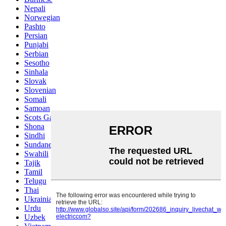
Nepali
Norwegian
Pashto
Persian
Punjabi
Serbian
Sesotho
Sinhala
Slovak
Slovenian
Somali
Samoan
Scots Gaelic
Shona
Sindhi
Sundanese
Swahili
Tajik
Tamil
Telugu
Thai
Ukrainian
Urdu
Uzbek