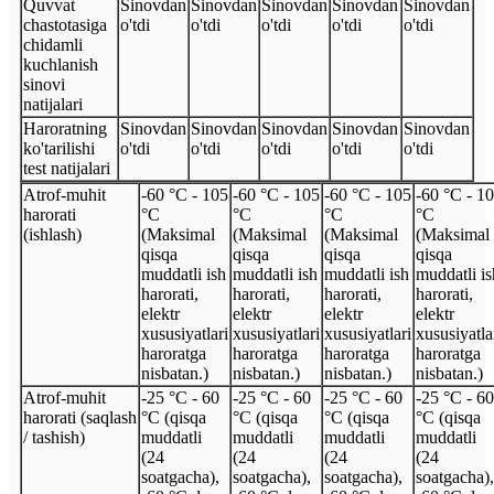
Quvvat
Sinovdan
Sinovdan
Sinovdan
Sinovdan
Sinovdan
chastotasiga
o'tdi
o'tdi
o'tdi
o'tdi
o'tdi
chidamli
kuchlanish
sinovi
natijalari
Haroratning
Sinovdan
Sinovdan
Sinovdan
Sinovdan
Sinovdan
ko'tarilishi
o'tdi
o'tdi
o'tdi
o'tdi
o'tdi
test natijalari
Atrof-muhit
-60 °C - 105
-60 °C - 105
-60 °C - 105
-60 °C - 1
harorati
°C
°C
°C
°C
(ishlash)
(Maksimal
(Maksimal
(Maksimal
(Maksimal
qisqa
qisqa
qisqa
qisqa
muddatli ish
muddatli ish
muddatli ish
muddatli is
harorati,
harorati,
harorati,
harorati,
elektr
elektr
elektr
elektr
xususiyatlari
xususiyatlari
xususiyatlari
xususiyatla
haroratga
haroratga
haroratga
haroratga
nisbatan.)
nisbatan.)
nisbatan.)
nisbatan.)
Atrof-muhit
-25 °C - 60
-25 °C - 60
-25 °C - 60
-25 °C - 60
harorati (saqlash
°C (qisqa
°C (qisqa
°C (qisqa
°C (qisqa
/ tashish)
muddatli
muddatli
muddatli
muddatli
(24
(24
(24
(24
soatgacha),
soatgacha),
soatgacha),
soatgacha),