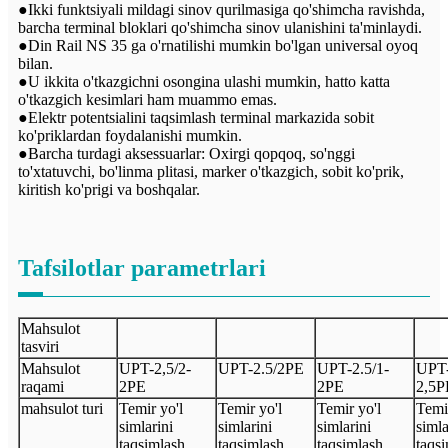
●Ikki funktsiyali mildagi sinov qurilmasiga qo'shimcha ravishda,
barcha terminal bloklari qo'shimcha sinov ulanishini ta'minlaydi.
●Din Rail NS 35 ga o'rnatilishi mumkin bo'lgan universal oyoq
bilan.
●U ikkita o'tkazgichni osongina ulashi mumkin, hatto katta
o'tkazgich kesimlari ham muammo emas.
●Elektr potentsialini taqsimlash terminal markazida sobit
ko'priklardan foydalanishi mumkin.
●Barcha turdagi aksessuarlar: Oxirgi qopqoq, so'nggi
to'xtatuvchi, bo'linma plitasi, marker o'tkazgich, sobit ko'prik,
kiritish ko'prigi va boshqalar.
Tafsilotlar parametrlari
Mahsulot
tasviri
Mahsulot
UPT-
2,5/2-
UPT-
2.5
/2
PE
UPT-
2.5
/
1-
UPT
raqami
2PE
2
PE
2,5P
mahsulot turi
Temir yo'l
Temir yo'l
Temir yo'l
Temir
simlarini
simlarini
simlarini
simla
taqsimlash
taqsimlash
taqsimlash
taqs