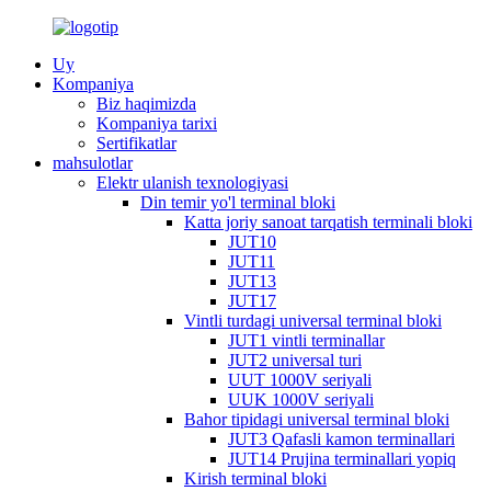
Uy
Kompaniya
Biz haqimizda
Kompaniya tarixi
Sertifikatlar
mahsulotlar
Elektr ulanish texnologiyasi
Din temir yo'l terminal bloki
Katta joriy sanoat tarqatish terminali bloki
JUT10
JUT11
JUT13
JUT17
Vintli turdagi universal terminal bloki
JUT1 vintli terminallar
JUT2 universal turi
UUT 1000V seriyali
UUK 1000V seriyali
Bahor tipidagi universal terminal bloki
JUT3 Qafasli kamon terminallari
JUT14 Prujina terminallari yopiq
Kirish terminal bloki