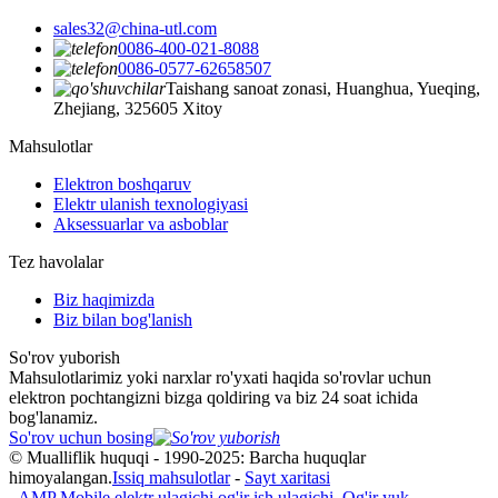
sales32@china-utl.com
0086-400-021-8088
0086-0577-62658507
Taishang sanoat zonasi, Huanghua, Yueqing,
Zhejiang, 325605 Xitoy
Mahsulotlar
Elektron boshqaruv
Elektr ulanish texnologiyasi
Aksessuarlar va asboblar
Tez havolalar
Biz haqimizda
Biz bilan bog'lanish
So'rov yuborish
Mahsulotlarimiz yoki narxlar ro'yxati haqida so'rovlar uchun
elektron pochtangizni bizga qoldiring va biz 24 soat ichida
bog'lanamiz.
So'rov uchun bosing
© Mualliflik huquqi - 1990-2025: Barcha huquqlar
himoyalangan.
Issiq mahsulotlar
-
Sayt xaritasi
-
AMP Mobile
elektr ulagichi og'ir ish ulagichi
,
Og'ir yuk