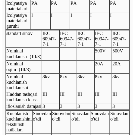
Izolyatsiya
P
A
P
A
P
A
P
A
P
A
materiallari
Izolyatsiya
I
I
I
I
I
materiallari
guruhi
standart sinov
I
EC
I
EC
I
EC
I
EC
I
EC
60947
-
60947
-
60947
-
60947
-
60947
-
7
-
1
7
-
1
7
-
1
7
-
1
7
-
1
Nominal
500V
500V
kuchlanish
（
III
/3
)
Nominal
20A
20A
oqim
（
III
/3
)
Nominal
8
kv
8kv
8kv
8kv
8kv
kuchlanish
kuchlanishi
Haddan tashqari
III
III
III
III
III
kuchlanish klassi
ifloslanish darajasi
3
3
3
3
3
Kuchlanish
Sinovdan
Sinovdan
Sinovdan
Sinovdan
Sinovdan
kuchlanishini
o'tdi
o'tdi
o'tdi
o'tdi
o'tdi
tekshirish
natijalari