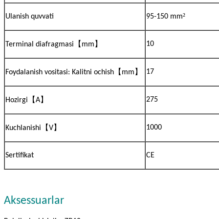
²
Ulanish quvvati
95-150 mm
【
】
10
Terminal diafragmasi
mm
【
】
17
Foydalanish vositasi: Kalitni ochish
mm
【
】
275
Hozirgi
A
【
】
1000
Kuchlanishi
V
Sertifikat
CE
Aksessuarlar