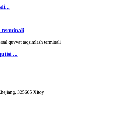
i...
terminali
tisi ...
Zhejiang, 325605 Xitoy