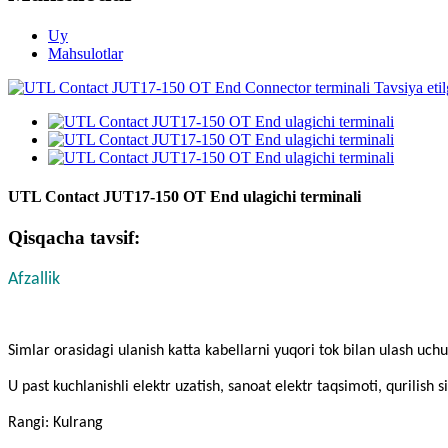
Uy
Mahsulotlar
UTL Contact JUT17-150 OT End ulagichi terminali
Qisqacha tavsif:
Afzallik
Simlar orasidagi ulanish katta kabellarni yuqori tok bilan ulash uch
U past kuchlanishli elektr uzatish, sanoat elektr taqsimoti, qurilish 
Rangi: Kulrang