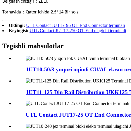
：
Belgilash chizig'i
ZB10
：
Tornavida
Qator ichida 2.5*14 Bir so'z
Oldingi:
UTL Contact JUT17-95 OT End Connector terminali
Keyingisi:
UTL Contact JUT17-250 OT End ulagichi terminali
Tegishli mahsulotlar
JUT10-50/3 yuqori oqimli CU/AL ekran orqal
JUT11-125 Din Rail Distribution UKK125 T
UTL Contact JUT17-25 OT End Connector 