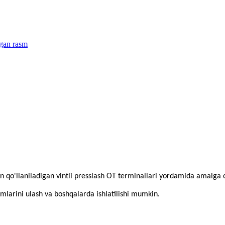
un qo'llaniladigan vintli presslash OT terminallari yordamida amalga o
simlarini ulash va boshqalarda ishlatilishi mumkin.