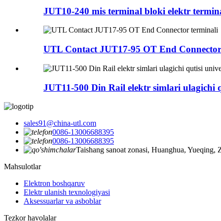
JUT10-240 mis terminal bloki elektr terminal
UTL Contact JUT17-95 OT End Connector 
JUT11-500 Din Rail elektr simlari ulagichi qu
sales91@china-utl.com
0086-13006688395
0086-13006688395
Taishang sanoat zonasi, Huanghua, Yueqing, 
Mahsulotlar
Elektron boshqaruv
Elektr ulanish texnologiyasi
Aksessuarlar va asboblar
Tezkor havolalar