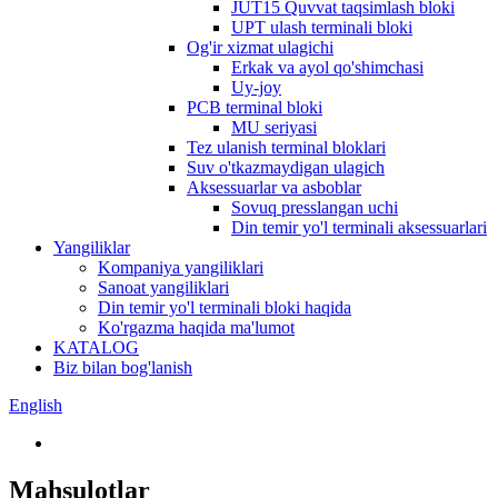
JUT15 Quvvat taqsimlash bloki
UPT ulash terminali bloki
Og'ir xizmat ulagichi
Erkak va ayol qo'shimchasi
Uy-joy
PCB terminal bloki
MU seriyasi
Tez ulanish terminal bloklari
Suv o'tkazmaydigan ulagich
Aksessuarlar va asboblar
Sovuq presslangan uchi
Din temir yo'l terminali aksessuarlari
Yangiliklar
Kompaniya yangiliklari
Sanoat yangiliklari
Din temir yo'l terminali bloki haqida
Ko'rgazma haqida ma'lumot
KATALOG
Biz bilan bog'lanish
English
Mahsulotlar