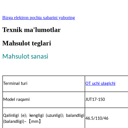
Bizga elektron pochta xabarini yuboring
Texnik ma'lumotlar
Mahsulot teglari
Mahsulot sanasi
Terminal turi
OT uchi ulagichi
Model raqami
JUT17-150
Qalinligi (e); kengligi (uzunligi); balandligi
46.5/110/46
【
】
(balandligi)–
mm