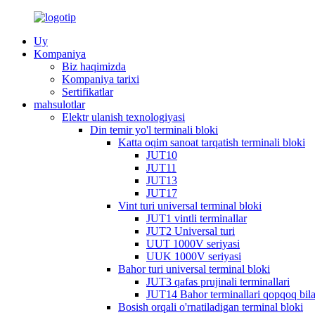
Uy
Kompaniya
Biz haqimizda
Kompaniya tarixi
Sertifikatlar
mahsulotlar
Elektr ulanish texnologiyasi
Din temir yo'l terminali bloki
Katta oqim sanoat tarqatish terminali bloki
JUT10
JUT11
JUT13
JUT17
Vint turi universal terminal bloki
JUT1 vintli terminallar
JUT2 Universal turi
UUT 1000V seriyasi
UUK 1000V seriyasi
Bahor turi universal terminal bloki
JUT3 qafas prujinali terminallari
JUT14 Bahor terminallari qopqoq bil
Bosish orqali o'rnatiladigan terminal bloki