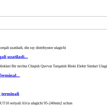
i uzatiladi...
erminal...
terminali