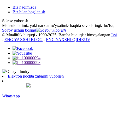
Biz haqimizda
Biz bilan bog'lanish
So'rov yuborish
Mahsulotlarimiz yoki narxlar ro'yxatimiz haqida savollaringiz bo'lsa, i
So'rov uchun bosing
© Mualliflik huquqi - 1990-2025: Barcha huquqlar himoyalangan.
Iss
-
ENG YAXSHI BLOG
-
ENG YAXSHI QIDIRUV
Elektron pochta xabarini yuborish
WhatsApp