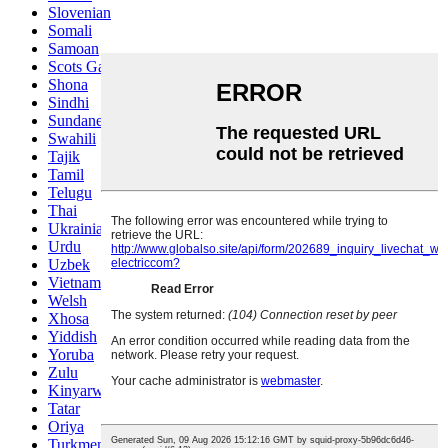
Slovenian
Somali
Samoan
Scots Gaelic
Shona
Sindhi
Sundanese
Swahili
Tajik
Tamil
Telugu
Thai
Ukrainian
Urdu
Uzbek
Vietnamese
Welsh
Xhosa
Yiddish
Yoruba
Zulu
Kinyarwanda
Tatar
Oriya
Turkmen