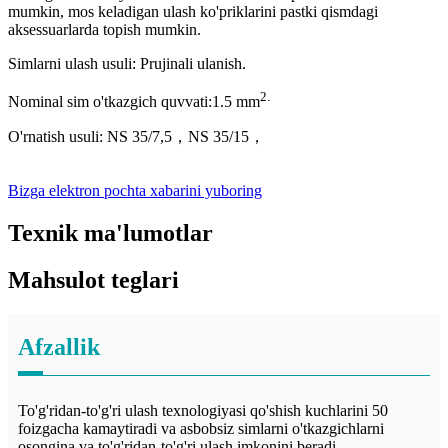
mumkin, mos keladigan ulash ko'priklarini pastki qismdagi
aksessuarlarda topish mumkin.
Simlarni ulash usuli: Prujinali ulanish.
2
.
Nominal sim o'tkazgich quvvati:
1
.5 mm
O'rnatish usuli: NS 35/7,5，NS 35/15
，
Bizga elektron pochta xabarini yuboring
Texnik ma'lumotlar
Mahsulot teglari
Afzallik
To'g'ridan-to'g'ri ulash texnologiyasi qo'shish kuchlarini 50
foizgacha kamaytiradi va asbobsiz simlarni o'tkazgichlarni
osongina va to'g'ridan-to'g'ri ulash imkonini beradi.