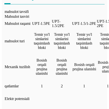
mahsulot tavsifi
Mahsulot tasviri
UPT-
UPT-1.
Mahsulot raqami
UPT-1.5PE
UPT-1.5/1-2PE
1.5/2PE
2PE
Temir yo'l
Temir yo'l
Temir yo'l
Temir
simlarini
simlarini
simlarini
simla
mahsulot turi
taqsimlash
taqsimlash
taqsimlash
taqsi
bloki
bloki
bloki
blo
Bosish
Bosish
Bosish 
orqali
orqali
Bosish orqali
Mexanik tuzilish
pruj
prujina
prujina
prujina ulanishi
ulan
ulanishi
ulanishi
qatlamlar
1
2
1
1
Elektr potensiali