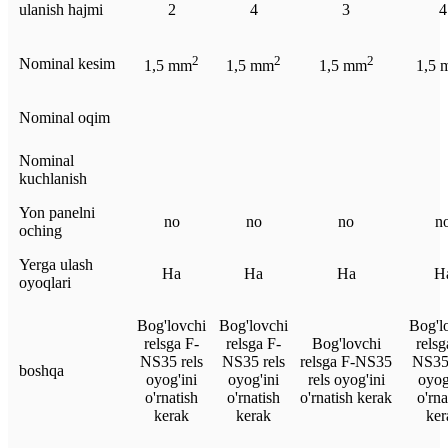
ulanish hajmi
2
4
3
4
2
2
2
Nominal kesim
1,5 mm
1,5 mm
1,5 mm
1,5 
Nominal oqim
Nominal
kuchlanish
Yon panelni
no
no
no
n
oching
Yerga ulash
Ha
Ha
Ha
H
oyoqlari
Bog'lovchi
Bog'lovchi
Bog'l
relsga F-
relsga F-
Bog'lovchi
relsg
NS35 rels
NS35 rels
relsga F-NS35
NS35 
boshqa
oyog'ini
oyog'ini
rels oyog'ini
oyog
o'rnatish
o'rnatish
o'rnatish kerak
o'rna
kerak
kerak
ker