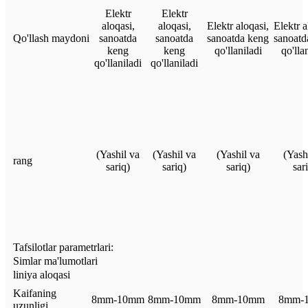
Elektr
Elektr
aloqasi,
aloqasi,
Elektr aloqasi,
Elektr a
Qo'llash maydoni
sanoatda
sanoatda
sanoatda keng
sanoatd
keng
keng
qo'llaniladi
qo'lla
qo'llaniladi
qo'llaniladi
(Yashil va
(Yashil va
(Yashil va
(Yash
rang
sariq)
sariq)
sariq)
sar
Tafsilotlar parametrlari:
Simlar ma'lumotlari
liniya aloqasi
Kaifaning
8mm-10mm
8mm-10mm
8mm-10mm
8mm-
uzunligi