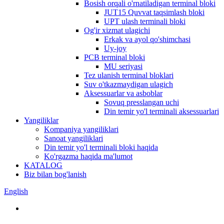
Bosish orqali o'rnatiladigan terminal bloki
JUT15 Quvvat taqsimlash bloki
UPT ulash terminali bloki
Og'ir xizmat ulagichi
Erkak va ayol qo'shimchasi
Uy-joy
PCB terminal bloki
MU seriyasi
Tez ulanish terminal bloklari
Suv o'tkazmaydigan ulagich
Aksessuarlar va asboblar
Sovuq presslangan uchi
Din temir yo'l terminali aksessuarlari
Yangiliklar
Kompaniya yangiliklari
Sanoat yangiliklari
Din temir yo'l terminali bloki haqida
Ko'rgazma haqida ma'lumot
KATALOG
Biz bilan bog'lanish
English