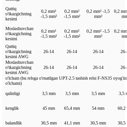
Qattiq
0,2 mm²
0,2 mm²
0,2 mm² -1,5
0,2 mm
o'tkazgichning
-1,5 mm²
-1,5 mm²
mm²
mm
kesimi
Moslashuvchan
0,2 mm²
0,2 mm²
0,2 mm² -1,5
0,2 mm
o'tkazgichning
-1,5 mm²
-1,5 mm²
mm²
mm
kesimi
Qattiq
o'tkazgichning
26-14
26-14
26-14
26-
kesimi AWG
Moslashuvchan
o'tkazgichning
26-14
26-14
26-14
26-
kesimi AWG
o'lcham (bu relsga o'rnatilgan UPT-2.5 tashish relsi F-NS35 oyog'in
o'lchami)
qalinligi
3,5 mm
3,5 mm
3,5 mm
3,5
kenglik
45 mm
65,4 mm
54 mm
60,2
balandlik
30,5 mm
41,1 mm
30,5 mm
30,5