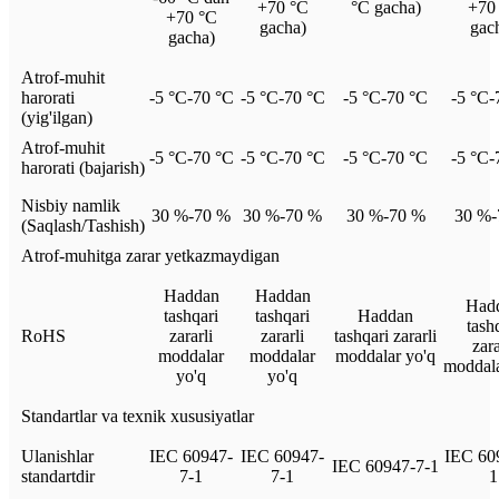
+70 °C
°C gacha)
+70
+70 °C
gacha)
gac
gacha)
Atrof-muhit
harorati
-5 °C-70 °C
-5 °C-70 °C
-5 °C-70 °C
-5 °C-
(yig'ilgan)
Atrof-muhit
-5 °C-70 °C
-5 °C-70 °C
-5 °C-70 °C
-5 °C-
harorati (bajarish)
Nisbiy namlik
30 %-70 %
30 %-70 %
30 %-70 %
30 %-
(Saqlash/Tashish)
Atrof-muhitga zarar yetkazmaydigan
Haddan
Haddan
Had
tashqari
tashqari
Haddan
tash
RoHS
zararli
zararli
tashqari zararli
zara
moddalar
moddalar
moddalar yo'q
moddala
yo'q
yo'q
Standartlar va texnik xususiyatlar
Ulanishlar
IEC 60947-
IEC 60947-
IEC 60
IEC 60947-7-1
standartdir
7-1
7-1
1