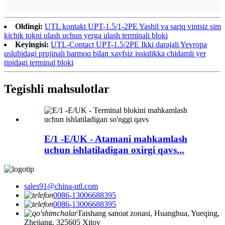
Oldingi:
UTL kontakt UPT-1.5/1-2PE Yashil va sariq vintsiz sim
kichik tokni ulash uchun yerga ulash terminali bloki
Keyingisi:
UTL-Contact UPT-1.5/2PE Ikki darajali Yevropa
uslubidagi prujinali barmoq bilan xavfsiz issiqlikka chidamli yer
tipidagi terminal bloki
Tegishli mahsulotlar
E/1 -E/UK - Atamani mahkamlash
uchun ishlatiladigan oxirgi qavs...
sales91@china-utl.com
0086-13006688395
0086-13006688395
Taishang sanoat zonasi, Huanghua, Yueqing,
Zhejiang, 325605 Xitoy