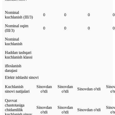
Nominal
0
0
0
0
kuchlanish (III/3)
Nominal oqim
0
0
0
0
(III/3)
Nominal
kuchlanish
Haddan tashqari
kuchlanish klassi
ifloslanish
darajasi
Elektr ishlashi sinovi
Kuchlanish
Sinovdan
Sinovdan
Sino
Sinovdan o'tdi
sinovi natijalari
o'tdi
o'tdi
o't
Quvvat
chastotasiga
Sinovdan
Sinovdan
Sino
chidamlilik
Sinovdan o'tdi
o'tdi
o'tdi
o't
kuchlanish sinov