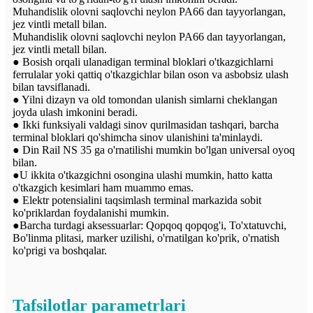
Muhandislik olovni saqlovchi neylon PA66 dan tayyorlangan,
jez vintli metall bilan.
Muhandislik olovni saqlovchi neylon PA66 dan tayyorlangan,
jez vintli metall bilan.
● Bosish orqali ulanadigan terminal bloklari o'tkazgichlarni
ferrulalar yoki qattiq o'tkazgichlar bilan oson va asbobsiz ulash
bilan tavsiflanadi.
● Yilni dizayn va old tomondan ulanish simlarni cheklangan
joyda ulash imkonini beradi.
● Ikki funksiyali valdagi sinov qurilmasidan tashqari, barcha
terminal bloklari qo'shimcha sinov ulanishini ta'minlaydi.
● Din Rail NS 35 ga o'rnatilishi mumkin bo'lgan universal oyoq
bilan.
●U ikkita o'tkazgichni osongina ulashi mumkin, hatto katta
o'tkazgich kesimlari ham muammo emas.
● Elektr potensialini taqsimlash terminal markazida sobit
ko'priklardan foydalanishi mumkin.
●Barcha turdagi aksessuarlar: Qopqoq qopqog'i, To'xtatuvchi,
Bo'linma plitasi, marker uzilishi, o'rnatilgan ko'prik, o'rnatish
ko'prigi va boshqalar.
Tafsilotlar parametrlari