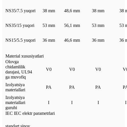
NS35/7.5 yuqori
38 mm
48,6 mm
38 mm
38 
NS35/15 yuqori
53 mm
56,1 mm
53 mm
53 
NS15/5.5 yuqori
36 mm
46,6 mm
36 mm
36 
Material xususiyatlari
Olovga
chidamlilik
V0
V0
V0
V
darajasi, UL94
ga muvofiq
Izolyatsiya
PA
PA
PA
P
materiallari
Izolyatsiya
materiallari
I
I
I
I
guruhi
IEC IEC elektr parametrlari
standart sinov