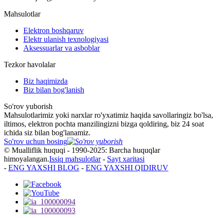
Mahsulotlar
Elektron boshqaruv
Elektr ulanish texnologiyasi
Aksessuarlar va asboblar
Tezkor havolalar
Biz haqimizda
Biz bilan bog'lanish
So'rov yuborish
Mahsulotlarimiz yoki narxlar ro'yxatimiz haqida savollaringiz bo'lsa,
iltimos, elektron pochta manzilingizni bizga qoldiring, biz 24 soat
ichida siz bilan bog'lanamiz.
So'rov uchun bosing
© Mualliflik huquqi - 1990-2025: Barcha huquqlar
himoyalangan.
Issiq mahsulotlar
-
Sayt xaritasi
-
ENG YAXSHI BLOG
-
ENG YAXSHI QIDIRUV