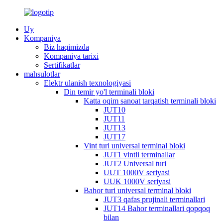
Uy
Kompaniya
Biz haqimizda
Kompaniya tarixi
Sertifikatlar
mahsulotlar
Elektr ulanish texnologiyasi
Din temir yo'l terminali bloki
Katta oqim sanoat tarqatish terminali bloki
JUT10
JUT11
JUT13
JUT17
Vint turi universal terminal bloki
JUT1 vintli terminallar
JUT2 Universal turi
UUT 1000V seriyasi
UUK 1000V seriyasi
Bahor turi universal terminal bloki
JUT3 qafas prujinali terminallari
JUT14 Bahor terminallari qopqoq
bilan