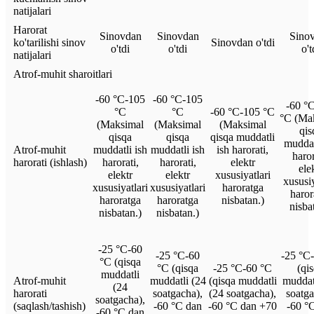
natijalari
Harorat
Sinovdan
Sinovdan
Sino
ko'tarilishi sinov
Sinovdan o'tdi
o'tdi
o'tdi
o't
natijalari
Atrof-muhit sharoitlari
-60 °C-105
-60 °C-105
-60 °
°C
°C
-60 °C-105 °C
°C (Ma
(Maksimal
(Maksimal
(Maksimal
qis
qisqa
qisqa
qisqa muddatli
muddat
Atrof-muhit
muddatli ish
muddatli ish
ish harorati,
haror
harorati (ishlash)
harorati,
harorati,
elektr
ele
elektr
elektr
xususiyatlari
xususiy
xususiyatlari
xususiyatlari
haroratga
haror
haroratga
haroratga
nisbatan.)
nisba
nisbatan.)
nisbatan.)
-25 °C-60
-25 °C-60
-25 °C
°C (qisqa
°C (qisqa
-25 °C-60 °C
(qi
muddatli
Atrof-muhit
muddatli (24
(qisqa muddatli
muddat
(24
harorati
soatgacha),
(24 soatgacha),
soatga
soatgacha),
(saqlash/tashish)
-60 °C dan
-60 °C dan +70
-60 °
-60 °C dan