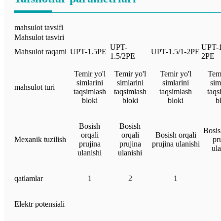
mahsulot tavsifi
Mahsulot tasviri
UPT-
UPT-1
Mahsulot raqami
UPT-1.5PE
UPT-1.5/1-2PE
1.5/2PE
2PE
Temir yo'l
Temir yo'l
Temir yo'l
Temi
simlarini
simlarini
simlarini
sim
mahsulot turi
taqsimlash
taqsimlash
taqsimlash
taqs
bloki
bloki
bloki
b
Bosish
Bosish
Bosis
orqali
orqali
Bosish orqali
Mexanik tuzilish
pr
prujina
prujina
prujina ulanishi
ula
ulanishi
ulanishi
qatlamlar
1
2
1
Elektr potensiali