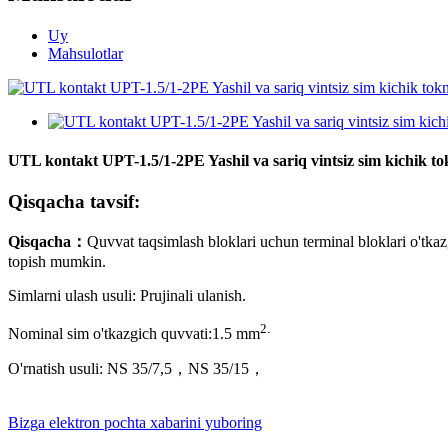
Uy
Mahsulotlar
UTL kontakt UPT-1.5/1-2PE Yashil va sariq vintsiz sim kichik to
Qisqacha tavsif:
Qisqacha
：
Quvvat taqsimlash bloklari uchun terminal bloklari o'tkaz
topish mumkin.
Simlarni ulash usuli: Prujinali ulanish.
2
.
Nominal sim o'tkazgich quvvati:
1
.5 mm
O'rnatish usuli: NS 35/7,5，NS 35/15
，
Bizga elektron pochta xabarini yuboring