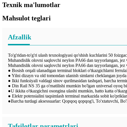
Texnik ma'lumotlar
Mahsulot teglari
Afzallik
To'g'ridan-to'g'ri ulash texnologiyasi qo'shish kuchlarini 50 foizga
Muhandislik olovni saqlovchi neylon PA66 dan tayyorlangan, jez vi
Muhandislik olovni saqlovchi neylon PA66 dan tayyorlangan, jez vi
● Bosish orqali ulanadigan terminal bloklari o'tkazgichlarni ferrulal
● Yilni dizayn va old tomondan ulanish simlarni cheklangan joyda 
● Ikki funksiyali valdagi sinov qurilmasidan tashqari, barcha termi
● Din Rail NS 35 ga o'rnatilishi mumkin bo'lgan universal oyoq bi
●U ikkita o'tkazgichni osongina ulashi mumkin, hatto katta o'tk
● Elektr potensialini taqsimlash terminal markazida sobit ko'prikl
●Barcha turdagi aksessuarlar: Qopqoq qopqog'i, To'xtatuvchi, Bo'linm
Tafsilotlar parametrlari