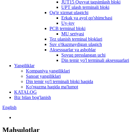
JUT15 Quvvat taqsimlash bloki
UPT ulash terminali bloki
Og'ir xizmat ulagichi
Erkak va ayol qo'shimchasi
Uy-joy
PCB terminal bloki
MU seriyasi
Tez ulanish terminal bloklari
Suv o'tkazmaydigan ulagich
Aksessuarlar va asboblar
Sovuq presslangan uchi
Din temir yo'l terminali aksessuarlari
Yangiliklar
Kompaniya yangiliklari
Sanoat yangiliklari
Din temir yo'l terminali bloki haqida
Ko'rgazma haqida ma'lumot
KATALOG
Biz bilan bog'lanish
English
Mahsulotlar