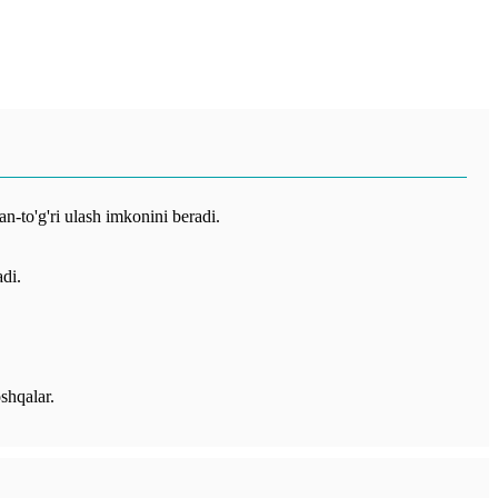
an-to'g'ri ulash imkonini beradi.
adi.
shqalar.