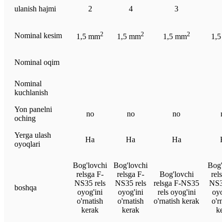
ulanish hajmi
2
4
3
2
2
2
Nominal kesim
1,5 mm
1,5 mm
1,5 mm
1,
Nominal oqim
Nominal
kuchlanish
Yon panelni
no
no
no
oching
Yerga ulash
Ha
Ha
Ha
oyoqlari
Bog'lovchi
Bog'lovchi
Bog'
relsga F-
relsga F-
Bog'lovchi
rel
NS35 rels
NS35 rels
relsga F-NS35
NS3
boshqa
oyog'ini
oyog'ini
rels oyog'ini
oyo
o'rnatish
o'rnatish
o'rnatish kerak
o'r
kerak
kerak
k