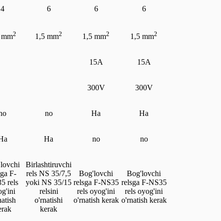
4
6
6
6
2
2
2
2
5 mm
1,5 mm
1,5 mm
1,5 mm
15A
15A
300V
300V
no
no
Ha
Ha
Ha
Ha
no
no
lovchi
Birlashtiruvchi
sga F-
rels NS 35/7,5
Bog'lovchi
Bog'lovchi
5 rels
yoki NS 35/15
relsga F-NS35
relsga F-NS35
g'ini
relsini
rels oyog'ini
rels oyog'ini
natish
o'rnatishi
o'rnatish kerak
o'rnatish kerak
erak
kerak