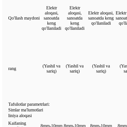
Elektr
Elektr
aloqasi,
aloqasi,
Elektr aloqasi,
Elektr
Qo'llash maydoni
sanoatda
sanoatda
sanoatda keng
sanoa
keng
keng
qo'llaniladi
qo'll
qo'llaniladi
qo'llaniladi
(Yashil va
(Yashil va
(Yashil va
(Yas
rang
sariq)
sariq)
sariq)
sa
Tafsilotlar parametrlari:
Simlar ma'lumotlari
liniya aloqasi
Kaifaning
8mm-10mm
8mm-10mm
8mm-10mm
8mm