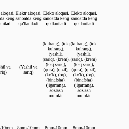
 aloqasi,
Elektr aloqasi,
Elektr aloqasi,
Elektr aloqasi,
tda keng
sanoatda keng
sanoatda keng
sanoatda keng
aniladi
qo'llaniladi
qo'llaniladi
qo'llaniladi
(kulrang), (to'q
(kulrang), (to'q
kulrang),
kulrang),
(yashil),
(yashil),
(sariq), (krem),
(sariq), (krem),
(to'q sariq),
(to'q sariq),
hil va
(Yashil va
(qora), (qizil),
(qora), (qizil),
riq)
sariq)
(ko'k), (oq),
(ko'k), (oq),
(binafsha),
(binafsha),
(jigarrang),
(jigarrang),
sozlash
sozlash
mumkin
mumkin
-10mm
8mm-10mm
8mm-10mm
8mm-10mm