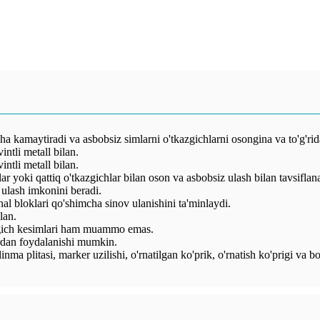
cha kamaytiradi va asbobsiz simlarni o'tkazgichlarni osongina va to'g'rid
ntli metall bilan.
ntli metall bilan.
ar yoki qattiq o'tkazgichlar bilan oson va asbobsiz ulash bilan tavsiflan
ulash imkonini beradi.
nal bloklari qo'shimcha sinov ulanishini ta'minlaydi.
lan.
azgich kesimlari ham muammo emas.
ardan foydalanishi mumkin.
a plitasi, marker uzilishi, o'rnatilgan ko'prik, o'rnatish ko'prigi va bo