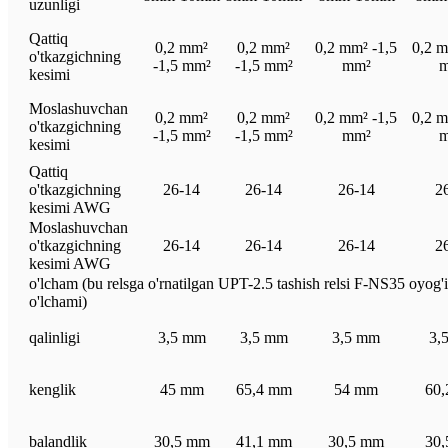
uzunligi
Qattiq
0,2 mm²
0,2 mm²
0,2 mm² -1,5
0,2 m
o'tkazgichning
-1,5 mm²
-1,5 mm²
mm²
kesimi
Moslashuvchan
0,2 mm²
0,2 mm²
0,2 mm² -1,5
0,2 m
o'tkazgichning
-1,5 mm²
-1,5 mm²
mm²
kesimi
Qattiq
o'tkazgichning
26-14
26-14
26-14
2
kesimi AWG
Moslashuvchan
o'tkazgichning
26-14
26-14
26-14
2
kesimi AWG
o'lcham (bu relsga o'rnatilgan UPT-2.5 tashish relsi F-NS35 oyog'
o'lchami)
qalinligi
3,5 mm
3,5 mm
3,5 mm
3,
kenglik
45 mm
65,4 mm
54 mm
60
balandlik
30,5 mm
41,1 mm
30,5 mm
30