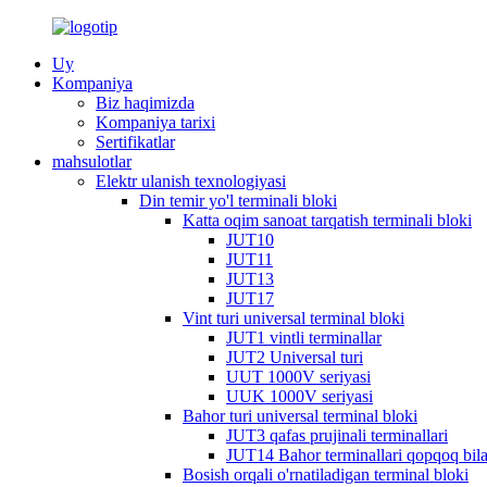
Uy
Kompaniya
Biz haqimizda
Kompaniya tarixi
Sertifikatlar
mahsulotlar
Elektr ulanish texnologiyasi
Din temir yo'l terminali bloki
Katta oqim sanoat tarqatish terminali bloki
JUT10
JUT11
JUT13
JUT17
Vint turi universal terminal bloki
JUT1 vintli terminallar
JUT2 Universal turi
UUT 1000V seriyasi
UUK 1000V seriyasi
Bahor turi universal terminal bloki
JUT3 qafas prujinali terminallari
JUT14 Bahor terminallari qopqoq bil
Bosish orqali o'rnatiladigan terminal bloki