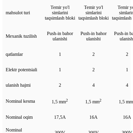
Temir yo'l
Temir yo'l
Temir yo
mahsulot turi
simlarini
simlarini
simlari
taqsimlash bloki
taqsimlash bloki
taqsimlash 
Push-in bahor
Push-in bahor
Push-in b
Mexanik tuzilish
ulanishi
ulanishi
ulanish
qatlamlar
1
2
2
Elektr potentsiali
1
2
1
ulanish hajmi
2
4
4
2
2
Nominal kesma
1,5 mm
1,5 mm
1,5 mm
Nominal oqim
17,5A
16A
16A
Nominal
300V
300V
300V