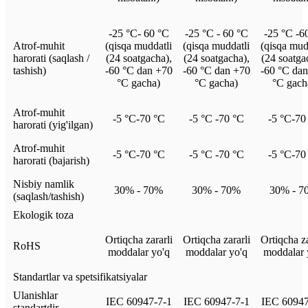
-25 °C- 60 °C
-25 °C - 60 °C
-25 °C -6
Atrof-muhit
(qisqa muddatli
(qisqa muddatli
(qisqa mud
harorati (saqlash /
(24 soatgacha),
(24 soatgacha),
(24 soatga
tashish)
-60 °C dan +70
-60 °C dan +70
-60 °C da
°C gacha)
°C gacha)
°C gach
Atrof-muhit
-5 °C-70 °C
-5 °C -70 °C
-5 °C-70
harorati (yig'ilgan)
Atrof-muhit
-5 °C-70 °C
-5 °C -70 °C
-5 °C-70
harorati (bajarish)
Nisbiy namlik
30% - 70%
30% - 70%
30% - 7
(saqlash/tashish)
Ekologik toza
Ortiqcha zararli
Ortiqcha zararli
Ortiqcha za
RoHS
moddalar yo'q
moddalar yo'q
moddalar 
Standartlar va spetsifikatsiyalar
Ulanishlar
IEC 60947-7-1
IEC 60947-7-1
IEC 60947
standartdir