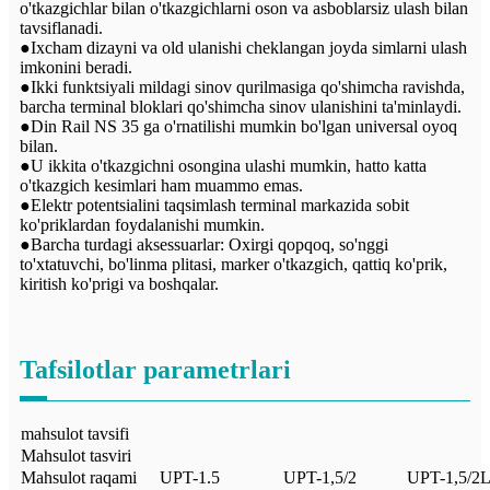
o'tkazgichlar bilan o'tkazgichlarni oson va asboblarsiz ulash bilan
tavsiflanadi.
●Ixcham dizayni va old ulanishi cheklangan joyda simlarni ulash
imkonini beradi.
●Ikki funktsiyali mildagi sinov qurilmasiga qo'shimcha ravishda,
barcha terminal bloklari qo'shimcha sinov ulanishini ta'minlaydi.
●Din Rail NS 35 ga o'rnatilishi mumkin bo'lgan universal oyoq
bilan.
●U ikkita o'tkazgichni osongina ulashi mumkin, hatto katta
o'tkazgich kesimlari ham muammo emas.
●Elektr potentsialini taqsimlash terminal markazida sobit
ko'priklardan foydalanishi mumkin.
●Barcha turdagi aksessuarlar: Oxirgi qopqoq, so'nggi
to'xtatuvchi, bo'linma plitasi, marker o'tkazgich, qattiq ko'prik,
kiritish ko'prigi va boshqalar.
Tafsilotlar parametrlari
mahsulot tavsifi
Mahsulot tasviri
Mahsulot raqami
UPT-1.5
UPT-1,5/2
UPT-1,5/2