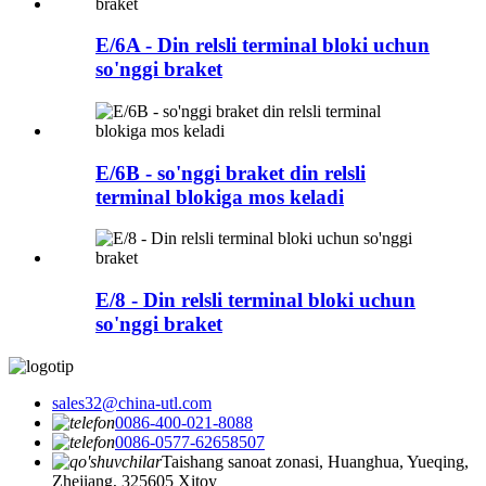
E/6A - Din relsli terminal bloki uchun
so'nggi braket
E/6B - so'nggi braket din relsli
terminal blokiga mos keladi
E/8 - Din relsli terminal bloki uchun
so'nggi braket
sales32@china-utl.com
0086-400-021-8088
0086-0577-62658507
Taishang sanoat zonasi, Huanghua, Yueqing,
Zhejiang, 325605 Xitoy