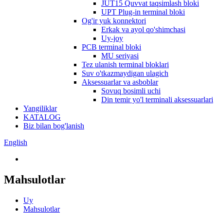
JUT15 Quvvat taqsimlash bloki
UPT Plug-in terminal bloki
Og'ir yuk konnektori
Erkak va ayol qo'shimchasi
Uy-joy
PCB terminal bloki
MU seriyasi
Tez ulanish terminal bloklari
Suv o'tkazmaydigan ulagich
Aksessuarlar va asboblar
Sovuq bosimli uchi
Din temir yo'l terminali aksessuarlari
Yangiliklar
KATALOG
Biz bilan bog'lanish
English
Mahsulotlar
Uy
Mahsulotlar