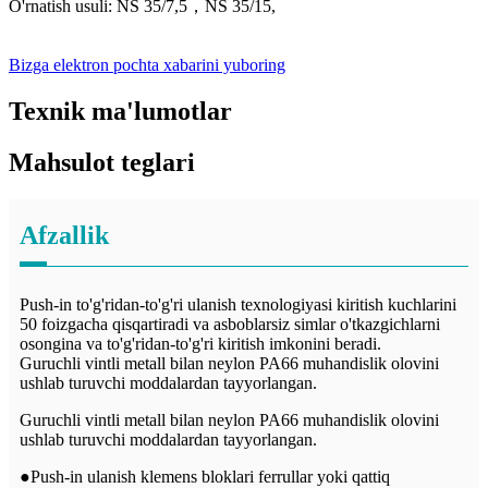
O'rnatish usuli: NS 35/7,5，NS 35/15
,
Bizga elektron pochta xabarini yuboring
Texnik ma'lumotlar
Mahsulot teglari
Afzallik
Push-in to'g'ridan-to'g'ri ulanish texnologiyasi kiritish kuchlarini
50 foizgacha qisqartiradi va asboblarsiz simlar o'tkazgichlarni
osongina va to'g'ridan-to'g'ri kiritish imkonini beradi.
Guruchli vintli metall bilan neylon PA66 muhandislik olovini
ushlab turuvchi moddalardan tayyorlangan.
Guruchli vintli metall bilan neylon PA66 muhandislik olovini
ushlab turuvchi moddalardan tayyorlangan.
●Push-in ulanish klemens bloklari ferrullar yoki qattiq