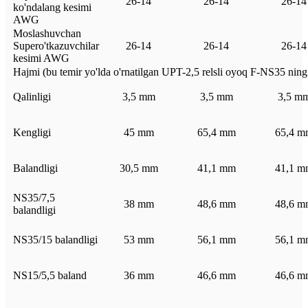
26-14
26-14
26-14
ko'ndalang kesimi
AWG
Moslashuvchan
Supero'tkazuvchilar
26-14
26-14
26-14
kesimi AWG
Hajmi (bu temir yo'lda o'rnatilgan UPT-2,5 relsli oyoq F-NS35 ning
Qalinligi
3,5 mm
3,5 mm
3,5 m
Kengligi
45 mm
65,4 mm
65,4 m
Balandligi
30,5 mm
41,1 mm
41,1 m
NS35/7,5
38 mm
48,6 mm
48,6 m
balandligi
NS35/15 balandligi
53 mm
56,1 mm
56,1 m
NS15/5,5 baland
36 mm
46,6 mm
46,6 m