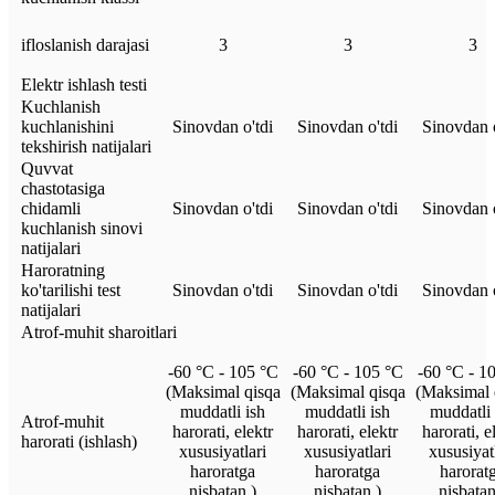
ifloslanish darajasi
3
3
3
Elektr ishlash testi
Kuchlanish
kuchlanishini
Sinovdan o'tdi
Sinovdan o'tdi
Sinovdan o
tekshirish natijalari
Quvvat
chastotasiga
chidamli
Sinovdan o'tdi
Sinovdan o'tdi
Sinovdan o
kuchlanish sinovi
natijalari
Haroratning
ko'tarilishi test
Sinovdan o'tdi
Sinovdan o'tdi
Sinovdan o
natijalari
Atrof-muhit sharoitlari
-60 °C - 105 °C
-60 °C - 105 °C
-60 °C - 1
(Maksimal qisqa
(Maksimal qisqa
(Maksimal 
muddatli ish
muddatli ish
muddatli 
Atrof-muhit
harorati, elektr
harorati, elektr
harorati, e
harorati (ishlash)
xususiyatlari
xususiyatlari
xususiyat
haroratga
haroratga
harorat
nisbatan.)
nisbatan.)
nisbatan