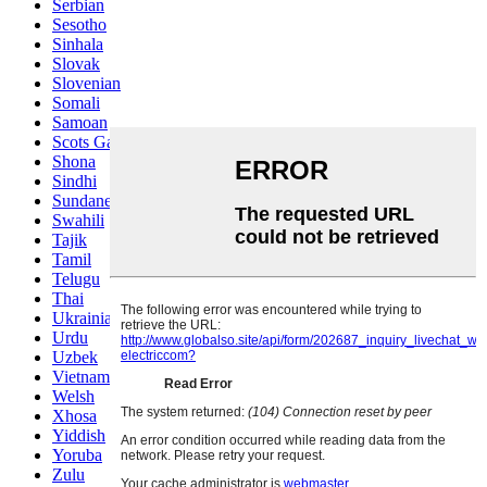
Serbian
Sesotho
Sinhala
Slovak
Slovenian
Somali
Samoan
Scots Gaelic
Shona
Sindhi
Sundanese
Swahili
Tajik
Tamil
Telugu
Thai
Ukrainian
Urdu
Uzbek
Vietnamese
Welsh
Xhosa
Yiddish
Yoruba
Zulu