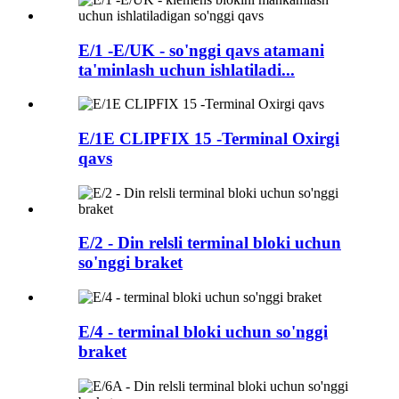
E/1 -E/UK - so'nggi qavs atamani
ta'minlash uchun ishlatiladi...
E/1E CLIPFIX 15 -Terminal Oxirgi
qavs
E/2 - Din relsli terminal bloki uchun
so'nggi braket
E/4 - terminal bloki uchun so'nggi
braket