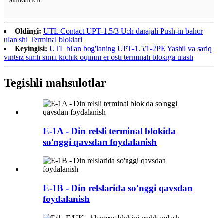
Oldingi:
UTL Contact UPT-1.5/3 Uch darajali Push-in bahor
ulanishi Terminal bloklari
Keyingisi:
UTL bilan bog'laning UPT-1.5/1-2PE Yashil va sariq
vintsiz simli simli kichik oqimni er osti terminali blokiga ulash
Tegishli mahsulotlar
E-1A - Din relsli terminal blokida
so'nggi qavsdan foydalanish
E-1B - Din relslarida so'nggi qavsdan
foydalanish