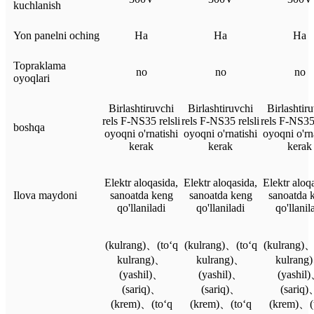
kuchlanish
Yon panelni oching
Ha
Ha
Ha
Topraklama
no
no
no
oyoqlari
Birlashtiruvchi
Birlashtiruvchi
Birlashtir
rels F-NS35 relsli
rels F-NS35 relsli
rels F-NS35 
boshqa
oyoqni o'rnatishi
oyoqni o'rnatishi
oyoqni o'rn
kerak
kerak
kerak
Elektr aloqasida,
Elektr aloqasida,
Elektr aloq
Ilova maydoni
sanoatda keng
sanoatda keng
sanoatda 
qo'llaniladi
qo'llaniladi
qo'llanil
(kulrang)、(to‘q
(kulrang)、(to‘q
(kulrang)、
kulrang)、
kulrang)、
kulrang
(yashil)、
(yashil)、
(yashil
(sariq)、
(sariq)、
(sariq
(krem)、(to‘q
(krem)、(to‘q
(krem)、(