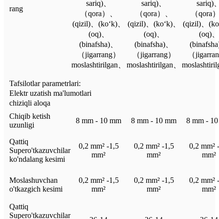
sariq)、
sariq)、
sariq)
rang
（qora）、
（qora）、
（qora
(qizil)、(ko‘k)、
(qizil)、(ko‘k)、
(qizil)、(k
(oq)、
(oq)、
(oq)
(binafsha)、
(binafsha)、
(binafsh
（jigarrang）
（jigarrang）
（jigarra
moslashtirilgan、
moslashtirilgan、
moslashtir
Tafsilotlar parametrlari:
Elektr uzatish ma'lumotlari
chiziqli aloqa
Chiqib ketish
8 mm - 10 mm
8 mm - 10 mm
8 mm - 1
uzunligi
Qattiq
0,2 mm² -1,5
0,2 mm² -1,5
0,2 mm² -
Supero'tkazuvchilar
mm²
mm²
mm²
ko'ndalang kesimi
Moslashuvchan
0,2 mm² -1,5
0,2 mm² -1,5
0,2 mm² -
o'tkazgich kesimi
mm²
mm²
mm²
Qattiq
Supero'tkazuvchilar