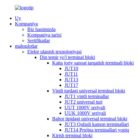
Uy
Kompaniya
Biz haqimizda
Kompaniya tarixi
Sertifikatlar
mahsulotlar
Elektr ulanish texnologiyasi
Din temir yo'l terminal bloki
Katta joriy sanoat tarqatish terminali bloki
JUT10
JUT11
JUT13
JUT17
Vintli turdagi universal terminal bloki
JUT1 vintli terminallar
JUT2 universal turi
UUT 1000V seriyali
UUK 1000V seriyali
Bahor tipidagi universal terminal bloki
JUT3 Qafasli kamon terminallari
JUT14 Prujina terminallari yopiq
Kirish terminal bloki