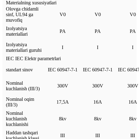
Materialning xususiyatlari
Olovga chidamli
sinf, UL94 ga
V0
V0
V0
muvofiq
Izolyatsiya
PA
PA
PA
materiallari
Izolyatsiya
I
I
I
materiallari guruhi
IEC IEC Elektr parametrlari
standart sinov
IEC 60947-7-1
IEC 60947-7-1
IEC 60947
Nominal
300V
300V
300V
kuchlanish (III/3)
Nominal oqim
17,5A
16A
16A
(III/3)
Nominal
kuchlanish
8kv
8kv
8kv
kuchlanishi
Haddan tashqari
III
III
III
kuchlanish klassi