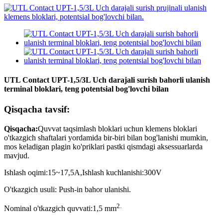
UTL Contact UPT-1,5/3L Uch darajali surish bahorli ulanish
terminal bloklari, teng potentsial bog'lovchi bilan
Qisqacha tavsif:
Qisqacha
:
Quvvat taqsimlash bloklari uchun klemens bloklari
o'tkazgich shaftalari yordamida bir-biri bilan bog'lanishi mumkin,
mos keladigan plagin ko'priklari pastki qismdagi aksessuarlarda
mavjud.
Ishlash oqimi:
15~17,5
A
,
Ishlash kuchlanishi:
300
V
O'tkazgich usuli: Push-in bahor ulanishi.
2
.
Nominal o'tkazgich quvvati:
1
,5 mm