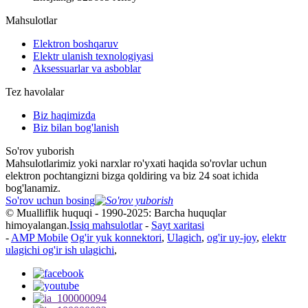
Mahsulotlar
Elektron boshqaruv
Elektr ulanish texnologiyasi
Aksessuarlar va asboblar
Tez havolalar
Biz haqimizda
Biz bilan bog'lanish
So'rov yuborish
Mahsulotlarimiz yoki narxlar ro'yxati haqida so'rovlar uchun
elektron pochtangizni bizga qoldiring va biz 24 soat ichida
bog'lanamiz.
So'rov uchun bosing
© Mualliflik huquqi - 1990-2025: Barcha huquqlar
himoyalangan.
Issiq mahsulotlar
-
Sayt xaritasi
-
AMP Mobile
Og'ir yuk konnektori
,
Ulagich
,
og'ir uy-joy
,
elektr
ulagichi og'ir ish ulagichi
,